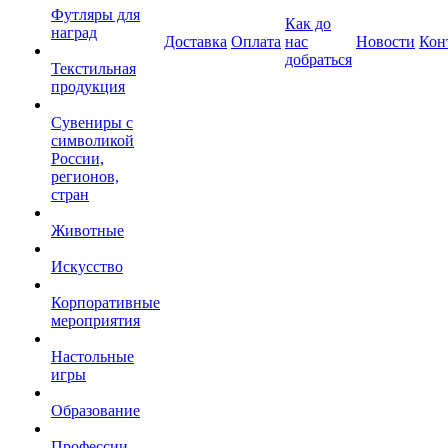
Футляры для
Как до
наград
Доставка
Оплата
нас
Новости
Кон
добраться
Текстильная
продукция
Сувениры с
символикой
России,
регионов,
стран
Животные
Искусство
Корпоративные
мероприятия
Настольные
игры
Образование
Профессии