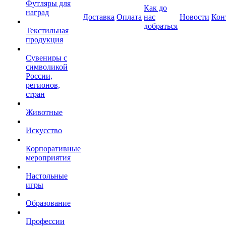
Футляры для
Как до
наград
Доставка
Оплата
нас
Новости
Кон
добраться
Текстильная
продукция
Сувениры с
символикой
России,
регионов,
стран
Животные
Искусство
Корпоративные
мероприятия
Настольные
игры
Образование
Профессии