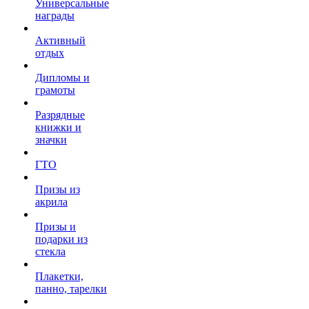
Универсальные
награды
Активный
отдых
Дипломы и
грамоты
Разрядные
книжки и
значки
ГТО
Призы из
акрила
Призы и
подарки из
стекла
Плакетки,
панно, тарелки