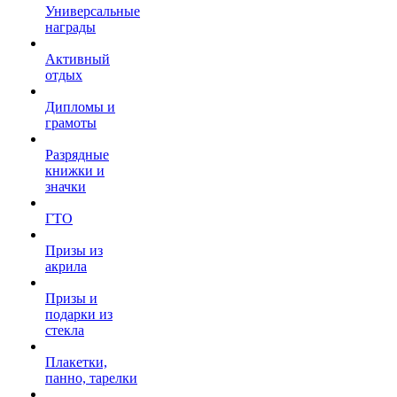
Универсальные
награды
Активный
отдых
Дипломы и
грамоты
Разрядные
книжки и
значки
ГТО
Призы из
акрила
Призы и
подарки из
стекла
Плакетки,
панно, тарелки