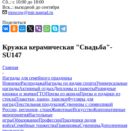
Сб..: с 10:00 до 18:00
Вск..: выходной до сентября
moscow@mir-nagrad.ru
Поделиться
Кружка керамическая "Свадьба"-
SU147
Главная
-
Награды для семейного праздника
Новинки
Распродажа
Награды по видам спорта
Универсальные
награды
Активный отдых
Дипломы и грамоты
Разрядные
книжки и значки
ГТО
Призы из акрила
Призы и подарки из
стекла
Плакетки, панно, тарелки
Футляры для
наград
Текстильная продукция
Сувениры с символикой
России, регионов, стран
Животные
Искусство
Корпоративные
мероприятия
Настольные
игры
Образование
Профессии
Праздники родов
войск
Семейные торжества
Гравировка
Сувениры
Дополненная
реальность