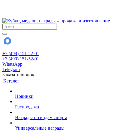
!!! Внимание !!!
28 июля и 3 августа - магазин работает до 18:00
До сентября Воскресенье - выходной день.
+7 (499) 151-52-01
+7 (499) 151-52-01
WhatsApp
Telegram
Заказать звонок
Каталог
Новинки
Распродажа
Награды по видам спорта
Универсальные награды