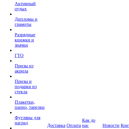
Активный
отдых
Дипломы и
грамоты
Разрядные
книжки и
значки
ГТО
Призы из
акрила
Призы и
подарки из
стекла
Плакетки,
панно, тарелки
Футляры для
Как до
наград
Доставка
Оплата
нас
Новости
Кон