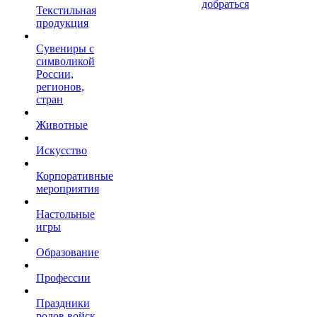
добраться
Текстильная
продукция
Сувениры с
символикой
России,
регионов,
стран
Животные
Искусство
Корпоративные
мероприятия
Настольные
игры
Образование
Профессии
Праздники
родов войск