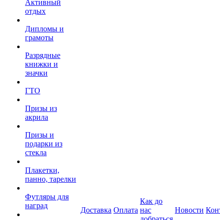
Активный
отдых
Дипломы и
грамоты
Разрядные
книжки и
значки
ГТО
Призы из
акрила
Призы и
подарки из
стекла
Плакетки,
панно, тарелки
Футляры для
Как до
наград
Доставка
Оплата
нас
Новости
Кон
добраться