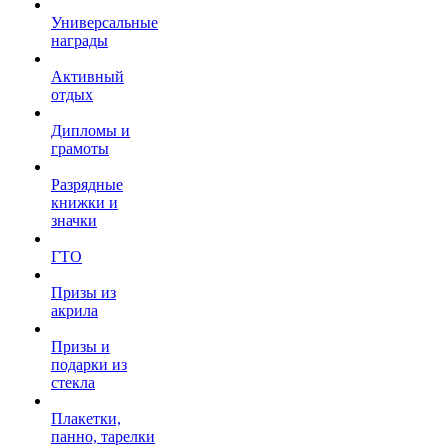
Универсальные
награды
Активный
отдых
Дипломы и
грамоты
Разрядные
книжки и
значки
ГТО
Призы из
акрила
Призы и
подарки из
стекла
Плакетки,
панно, тарелки