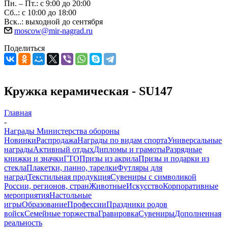
Пн. – Пт.: с 9:00 до 20:00
Сб..: с 10:00 до 18:00
Вск..: выходной до сентября
moscow@mir-nagrad.ru
Поделиться
Кружка керамическая - SU147
Главная
-
Награды Министерства обороны
Новинки
Распродажа
Награды по видам спорта
Универсальные
награды
Активный отдых
Дипломы и грамоты
Разрядные
книжки и значки
ГТО
Призы из акрила
Призы и подарки из
стекла
Плакетки, панно, тарелки
Футляры для
наград
Текстильная продукция
Сувениры с символикой
России, регионов, стран
Животные
Искусство
Корпоративные
мероприятия
Настольные
игры
Образование
Профессии
Праздники родов
войск
Семейные торжества
Гравировка
Сувениры
Дополненная
реальность