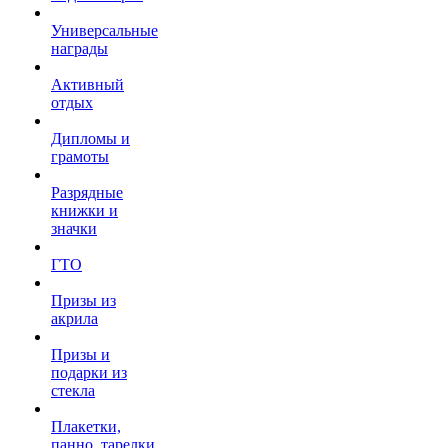
Универсальные
награды
Активный
отдых
Дипломы и
грамоты
Разрядные
книжки и
значки
ГТО
Призы из
акрила
Призы и
подарки из
стекла
Плакетки,
панно, тарелки