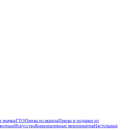
 значки
ГТО
Призы из акрила
Призы и подарки из
вотные
Искусство
Корпоративные мероприятия
Настольные