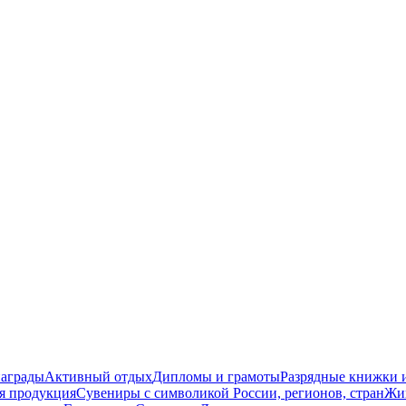
награды
Активный отдых
Дипломы и грамоты
Разрядные книжки и
я продукция
Сувениры с символикой России, регионов, стран
Жи