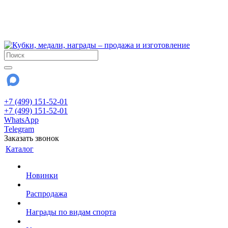
!!! Внимание !!!
6 и 7 августа - магазин работает до 18:00
15 августа - выходной
До сентября Воскресенье - выходной день.
+7 (499) 151-52-01
+7 (499) 151-52-01
WhatsApp
Telegram
Заказать звонок
Каталог
Новинки
Распродажа
Награды по видам спорта