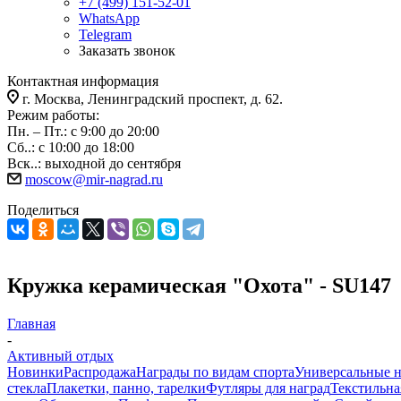
+7 (499) 151-52-01
WhatsApp
Telegram
Заказать звонок
Контактная информация
г. Москва, Ленинградский проспект, д. 62.
Режим работы:
Пн. – Пт.: с 9:00 до 20:00
Сб..: с 10:00 до 18:00
Вск..: выходной до сентября
moscow@mir-nagrad.ru
Поделиться
Кружка керамическая "Охота" - SU147
Главная
-
Активный отдых
Новинки
Распродажа
Награды по видам спорта
Универсальные 
стекла
Плакетки, панно, тарелки
Футляры для наград
Текстильна