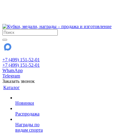
!!! Внимание !!!
6 и 7 августа - магазин работает до 18:00
15 августа - выходной
До сентября Воскресенье - выходной день.
+7 (499) 151-52-01
+7 (499) 151-52-01
WhatsApp
Telegram
Заказать звонок
Каталог
Новинки
Распродажа
Награды по
видам спорта