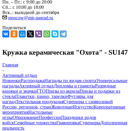
Пн. – Пт.: с 9:00 до 20:00
Сб..: с 10:00 до 18:00
Вск..: выходной до сентября
moscow@mir-nagrad.ru
Поделиться
Кружка керамическая "Охота" - SU147
Главная
-
Активный отдых
Новинки
Распродажа
Награды по видам спорта
Универсальные
награды
Активный отдых
Дипломы и грамоты
Разрядные
книжки и значки
ГТО
Призы из акрила
Призы и подарки из
стекла
Плакетки, панно, тарелки
Футляры для
наград
Текстильная продукция
Сувениры с символикой
России, регионов, стран
Животные
Искусство
Корпоративные
мероприятия
Настольные
игры
Образование
Профессии
Праздники родов
войск
Семейные торжества
Гравировка
Сувениры
Дополненная
реальность