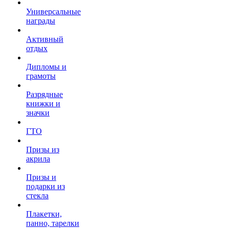
Универсальные
награды
Активный
отдых
Дипломы и
грамоты
Разрядные
книжки и
значки
ГТО
Призы из
акрила
Призы и
подарки из
стекла
Плакетки,
панно, тарелки