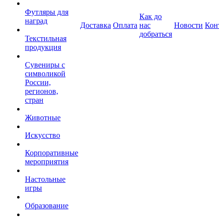
Футляры для
Как до
наград
Доставка
Оплата
нас
Новости
Кон
добраться
Текстильная
продукция
Сувениры с
символикой
России,
регионов,
стран
Животные
Искусство
Корпоративные
мероприятия
Настольные
игры
Образование