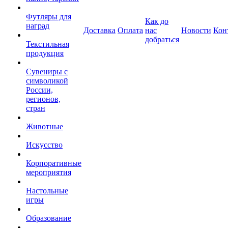
Футляры для
Как до
наград
Доставка
Оплата
нас
Новости
Кон
добраться
Текстильная
продукция
Сувениры с
символикой
России,
регионов,
стран
Животные
Искусство
Корпоративные
мероприятия
Настольные
игры
Образование