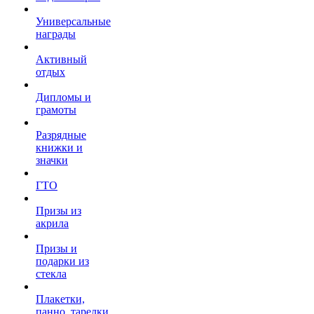
Универсальные
награды
Активный
отдых
Дипломы и
грамоты
Разрядные
книжки и
значки
ГТО
Призы из
акрила
Призы и
подарки из
стекла
Плакетки,
панно, тарелки