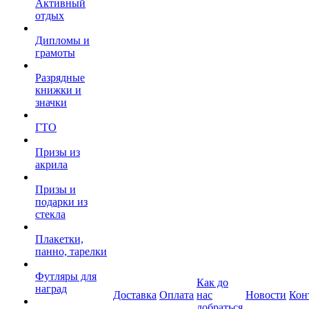
Активный
отдых
Дипломы и
грамоты
Разрядные
книжки и
значки
ГТО
Призы из
акрила
Призы и
подарки из
стекла
Плакетки,
панно, тарелки
Футляры для
Как до
наград
Доставка
Оплата
нас
Новости
Кон
добраться