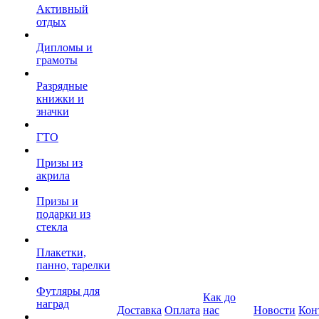
Активный
отдых
Дипломы и
грамоты
Разрядные
книжки и
значки
ГТО
Призы из
акрила
Призы и
подарки из
стекла
Плакетки,
панно, тарелки
Футляры для
Как до
наград
Доставка
Оплата
нас
Новости
Кон