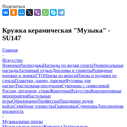
Поделиться
Кружка керамическая "Музыка" -
SU147
Главная
-
Искусство
Новинки
Распродажа
Награды по видам спорта
Универсальные
награды
Активный отдых
Дипломы и грамоты
Разрядные
книжки и значки
ГТО
Призы из акрила
Призы и подарки из
стекла
Плакетки, панно, тарелки
Футляры для
наград
Текстильная продукция
Сувениры с символикой
России, регионов, стран
Животные
Искусство
Корпоративные
мероприятия
Настольные
игры
Образование
Профессии
Праздники родов
войск
Семейные торжества
Гравировка
Сувениры
Дополненная
реальность
-
Музыкальные призы
Музыкальные призы
Живопись
Театральные