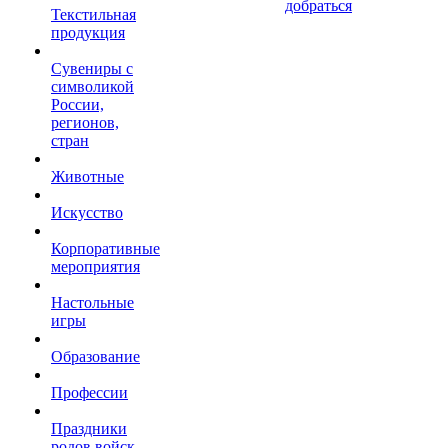
добраться
Текстильная
продукция
Сувениры с
символикой
России,
регионов,
стран
Животные
Искусство
Корпоративные
мероприятия
Настольные
игры
Образование
Профессии
Праздники
родов войск