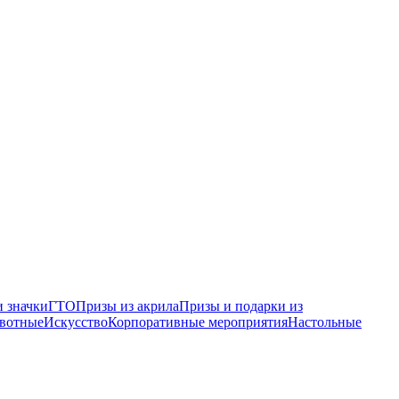
 значки
ГТО
Призы из акрила
Призы и подарки из
вотные
Искусство
Корпоративные мероприятия
Настольные