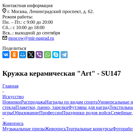
Контактная информация
г. Москва, Ленинградский проспект, д. 62.
Режим работы:
Пн. – Пт.: с 9:00 до 20:00
Сб..: с 10:00 до 18:00
Вск..: выходной до сентября
moscow@mir-nagrad.ru
Поделиться
Кружка керамическая "Art" - SU147
Главная
-
Искусство
Новинки
Распродажа
Награды по видам спорта
Универсальные 
стекла
Плакетки, панно, тарелки
Футляры для наград
Текстильна
игры
Образование
Профессии
Праздники родов войск
Семейные 
-
Живопись
Музыкальные призы
Живопись
Театральные конкурсы
Фоторабо