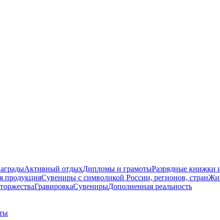
награды
Активный отдых
Дипломы и грамоты
Разрядные книжки и
я продукция
Сувениры с символикой России, регионов, стран
Жи
торжества
Гравировка
Сувениры
Дополненная реальность
ты