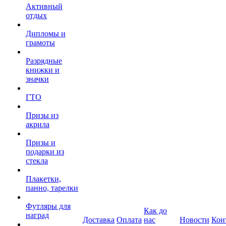
Активный
отдых
Дипломы и
грамоты
Разрядные
книжки и
значки
ГТО
Призы из
акрила
Призы и
подарки из
стекла
Плакетки,
панно, тарелки
Футляры для
Как до
наград
Доставка
Оплата
нас
Новости
Кон