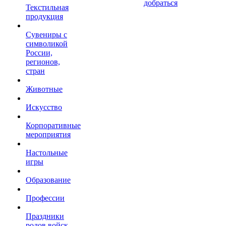
добраться
Текстильная
продукция
Сувениры с
символикой
России,
регионов,
стран
Животные
Искусство
Корпоративные
мероприятия
Настольные
игры
Образование
Профессии
Праздники
родов войск