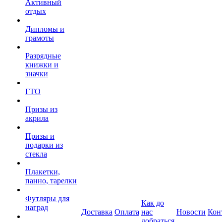
Активный
отдых
Дипломы и
грамоты
Разрядные
книжки и
значки
ГТО
Призы из
акрила
Призы и
подарки из
стекла
Плакетки,
панно, тарелки
Футляры для
Как до
наград
Доставка
Оплата
нас
Новости
Кон
добраться