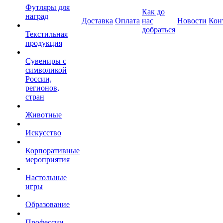
Футляры для
Как до
наград
Доставка
Оплата
нас
Новости
Кон
добраться
Текстильная
продукция
Сувениры с
символикой
России,
регионов,
стран
Животные
Искусство
Корпоративные
мероприятия
Настольные
игры
Образование
Профессии