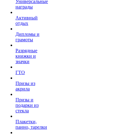
Универсальные
награды
Активный
отдых
Дипломы и
грамоты
Разрядные
книжки и
значки
ГТО
Призы из
акрила
Призы и
подарки из
стекла
Плакетки,
панно, тарелки