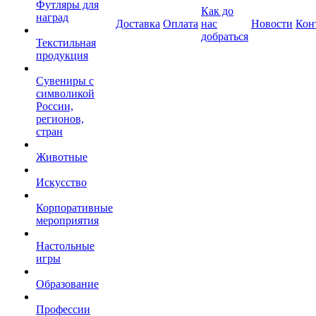
Футляры для
Как до
наград
Доставка
Оплата
нас
Новости
Кон
добраться
Текстильная
продукция
Сувениры с
символикой
России,
регионов,
стран
Животные
Искусство
Корпоративные
мероприятия
Настольные
игры
Образование
Профессии