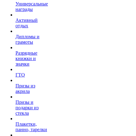
Универсальные
награды
Активный
отдых
Дипломы и
грамоты
Разрядные
книжки и
значки
ГТО
Призы из
акрила
Призы и
подарки из
стекла
Плакетки,
панно, тарелки