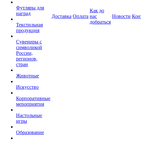
Футляры для
Как до
наград
Доставка
Оплата
нас
Новости
Кон
добраться
Текстильная
продукция
Сувениры с
символикой
России,
регионов,
стран
Животные
Искусство
Корпоративные
мероприятия
Настольные
игры
Образование