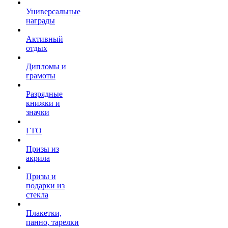
Универсальные
награды
Активный
отдых
Дипломы и
грамоты
Разрядные
книжки и
значки
ГТО
Призы из
акрила
Призы и
подарки из
стекла
Плакетки,
панно, тарелки