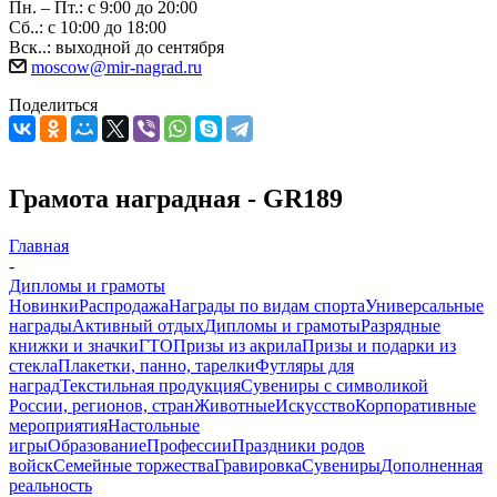
Пн. – Пт.: с 9:00 до 20:00
Сб..: с 10:00 до 18:00
Вск..: выходной до сентября
moscow@mir-nagrad.ru
Поделиться
Грамота наградная - GR189
Главная
-
Дипломы и грамоты
Новинки
Распродажа
Награды по видам спорта
Универсальные
награды
Активный отдых
Дипломы и грамоты
Разрядные
книжки и значки
ГТО
Призы из акрила
Призы и подарки из
стекла
Плакетки, панно, тарелки
Футляры для
наград
Текстильная продукция
Сувениры с символикой
России, регионов, стран
Животные
Искусство
Корпоративные
мероприятия
Настольные
игры
Образование
Профессии
Праздники родов
войск
Семейные торжества
Гравировка
Сувениры
Дополненная
реальность