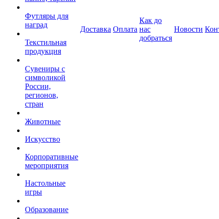
Футляры для
Как до
наград
Доставка
Оплата
нас
Новости
Кон
добраться
Текстильная
продукция
Сувениры с
символикой
России,
регионов,
стран
Животные
Искусство
Корпоративные
мероприятия
Настольные
игры
Образование