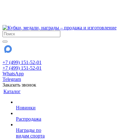
!!! Внимание !!!
6 и 7 августа - магазин работает до 18:00
15 августа - выходной
До сентября Воскресенье - выходной день.
+7 (499) 151-52-01
+7 (499) 151-52-01
WhatsApp
Telegram
Заказать звонок
Каталог
Новинки
Распродажа
Награды по
видам спорта