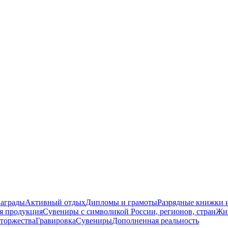
награды
Активный отдых
Дипломы и грамоты
Разрядные книжки и
я продукция
Сувениры с символикой России, регионов, стран
Жи
торжества
Гравировка
Сувениры
Дополненная реальность