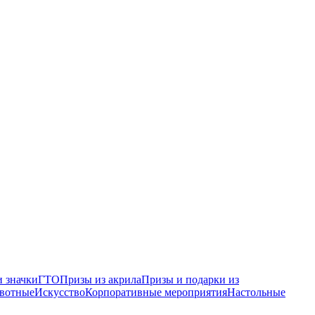
 значки
ГТО
Призы из акрила
Призы и подарки из
вотные
Искусство
Корпоративные мероприятия
Настольные