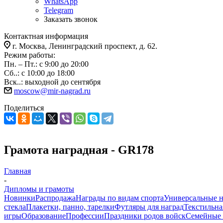
WhatsApp
Telegram
Заказать звонок
Контактная информация
г. Москва, Ленинградский проспект, д. 62.
Режим работы:
Пн. – Пт.: с 9:00 до 20:00
Сб..: с 10:00 до 18:00
Вск..: выходной до сентября
moscow@mir-nagrad.ru
Поделиться
Грамота наградная - GR178
Главная
-
Дипломы и грамоты
Новинки
Распродажа
Награды по видам спорта
Универсальные 
стекла
Плакетки, панно, тарелки
Футляры для наград
Текстильна
игры
Образование
Профессии
Праздники родов войск
Семейные 