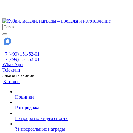
!!! Внимание !!!
28 июля и 3 августа - магазин работает до 18:00
До сентября Воскресенье - выходной день.
+7 (499) 151-52-01
+7 (499) 151-52-01
WhatsApp
Telegram
Заказать звонок
Каталог
Новинки
Распродажа
Награды по видам спорта
Универсальные награды