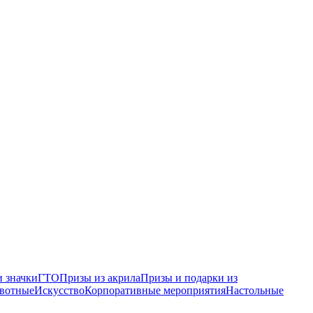
 значки
ГТО
Призы из акрила
Призы и подарки из
вотные
Искусство
Корпоративные мероприятия
Настольные