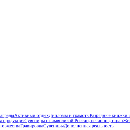
награды
Активный отдых
Дипломы и грамоты
Разрядные книжки и
я продукция
Сувениры с символикой России, регионов, стран
Жи
торжества
Гравировка
Сувениры
Дополненная реальность