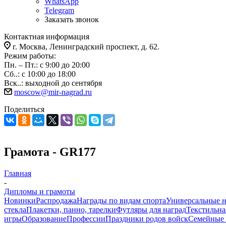
WhatsApp
Telegram
Заказать звонок
Контактная информация
г. Москва, Ленинградский проспект, д. 62.
Режим работы:
Пн. – Пт.: с 9:00 до 20:00
Сб..: с 10:00 до 18:00
Вск..: выходной до сентября
moscow@mir-nagrad.ru
Поделиться
Грамота - GR177
Главная
-
Дипломы и грамоты
Новинки
Распродажа
Награды по видам спорта
Универсальные 
стекла
Плакетки, панно, тарелки
Футляры для наград
Текстильна
игры
Образование
Профессии
Праздники родов войск
Семейные 