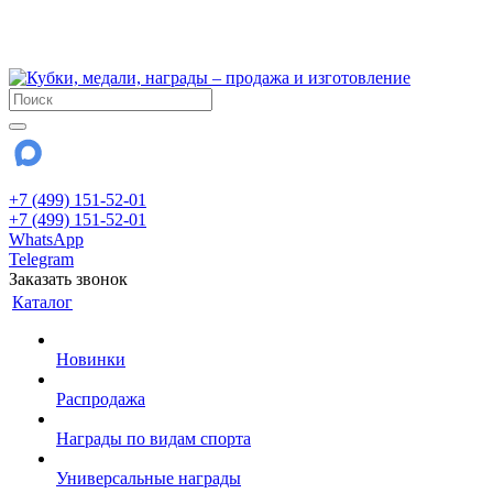
!!! Внимание !!!
28 июля и 3 августа - магазин работает до 18:00
До сентября Воскресенье - выходной день.
+7 (499) 151-52-01
+7 (499) 151-52-01
WhatsApp
Telegram
Заказать звонок
Каталог
Новинки
Распродажа
Награды по видам спорта
Универсальные награды