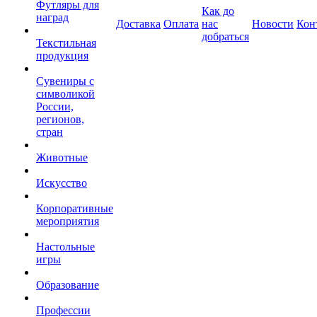
Футляры для
Как до
наград
Доставка
Оплата
нас
Новости
Кон
добраться
Текстильная
продукция
Сувениры с
символикой
России,
регионов,
стран
Животные
Искусство
Корпоративные
мероприятия
Настольные
игры
Образование
Профессии