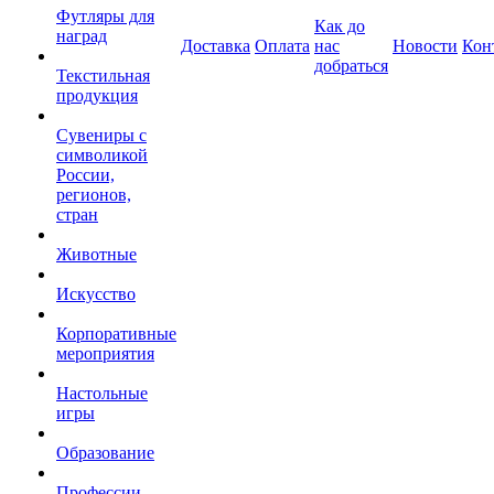
Футляры для
Как до
наград
Доставка
Оплата
нас
Новости
Кон
добраться
Текстильная
продукция
Сувениры с
символикой
России,
регионов,
стран
Животные
Искусство
Корпоративные
мероприятия
Настольные
игры
Образование
Профессии