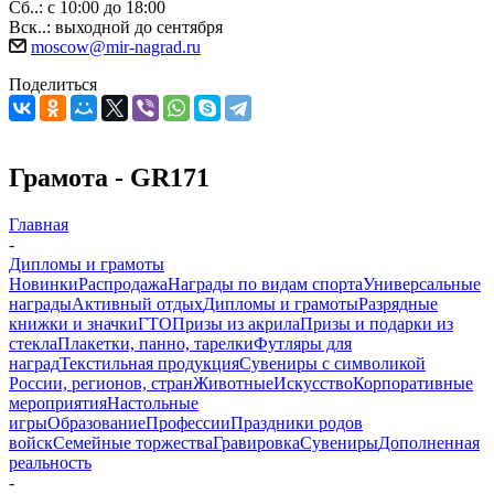
Сб..: с 10:00 до 18:00
Вск..: выходной до сентября
moscow@mir-nagrad.ru
Поделиться
Грамота - GR171
Главная
-
Дипломы и грамоты
Новинки
Распродажа
Награды по видам спорта
Универсальные
награды
Активный отдых
Дипломы и грамоты
Разрядные
книжки и значки
ГТО
Призы из акрила
Призы и подарки из
стекла
Плакетки, панно, тарелки
Футляры для
наград
Текстильная продукция
Сувениры с символикой
России, регионов, стран
Животные
Искусство
Корпоративные
мероприятия
Настольные
игры
Образование
Профессии
Праздники родов
войск
Семейные торжества
Гравировка
Сувениры
Дополненная
реальность
-