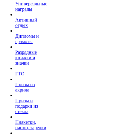
Универсальные
награды
Активный
отдых
Дипломы и
грамоты
Разрядные
книжки и
значки
ГТО
Призы из
акрила
Призы и
подарки из
стекла
Плакетки,
панно, тарелки