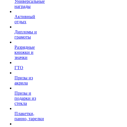
Универсальные
награды
Активный
отдых
Дипломы и
грамоты
Разрядные
книжки и
значки
ГТО
Призы из
акрила
Призы и
подарки из
стекла
Плакетки,
панно, тарелки