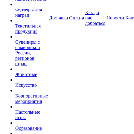
Футляры для
Как до
наград
Доставка
Оплата
нас
Новости
Кон
добраться
Текстильная
продукция
Сувениры с
символикой
России,
регионов,
стран
Животные
Искусство
Корпоративные
мероприятия
Настольные
игры
Образование