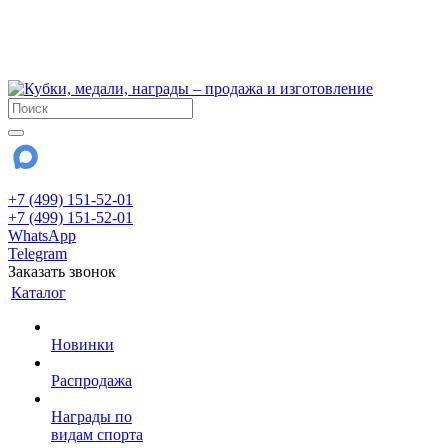
!!! Внимание !!!
6 и 7 августа - магазин работает до 18:00
15 августа - выходной
До сентября Воскресенье - выходной день.
+7 (499) 151-52-01
+7 (499) 151-52-01
WhatsApp
Telegram
Заказать звонок
Каталог
Новинки
Распродажа
Награды по
видам спорта