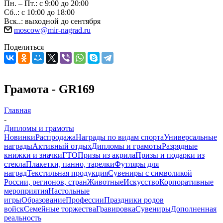
Пн. – Пт.: с 9:00 до 20:00
Сб..: с 10:00 до 18:00
Вск..: выходной до сентября
moscow@mir-nagrad.ru
Поделиться
Грамота - GR169
Главная
-
Дипломы и грамоты
Новинки
Распродажа
Награды по видам спорта
Универсальные
награды
Активный отдых
Дипломы и грамоты
Разрядные
книжки и значки
ГТО
Призы из акрила
Призы и подарки из
стекла
Плакетки, панно, тарелки
Футляры для
наград
Текстильная продукция
Сувениры с символикой
России, регионов, стран
Животные
Искусство
Корпоративные
мероприятия
Настольные
игры
Образование
Профессии
Праздники родов
войск
Семейные торжества
Гравировка
Сувениры
Дополненная
реальность