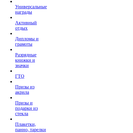
Универсальные
награды
Активный
отдых
Дипломы и
грамоты
Разрядные
книжки и
значки
ГТО
Призы из
акрила
Призы и
подарки из
стекла
Плакетки,
панно, тарелки