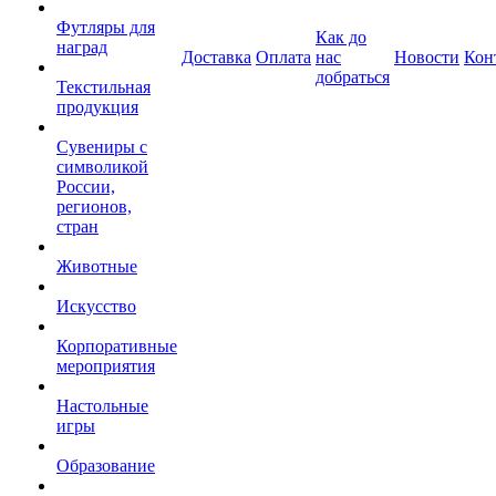
Футляры для
Как до
наград
Доставка
Оплата
нас
Новости
Кон
добраться
Текстильная
продукция
Сувениры с
символикой
России,
регионов,
стран
Животные
Искусство
Корпоративные
мероприятия
Настольные
игры
Образование