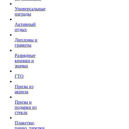
Универсальные
награды
Активный
отдых
Дипломы и
грамоты
Разрядные
книжки и
значки
ГТО
Призы из
акрила
Призы и
подарки из
стекла
Плакетки,
панно, тарелки