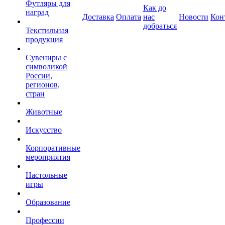
Футляры для
Как до
наград
Доставка
Оплата
нас
Новости
Кон
добраться
Текстильная
продукция
Сувениры с
символикой
России,
регионов,
стран
Животные
Искусство
Корпоративные
мероприятия
Настольные
игры
Образование
Профессии