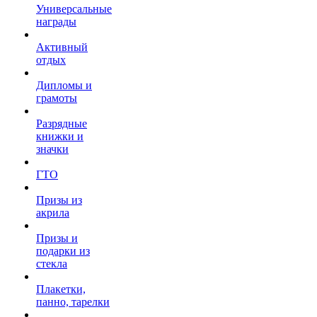
Универсальные
награды
Активный
отдых
Дипломы и
грамоты
Разрядные
книжки и
значки
ГТО
Призы из
акрила
Призы и
подарки из
стекла
Плакетки,
панно, тарелки