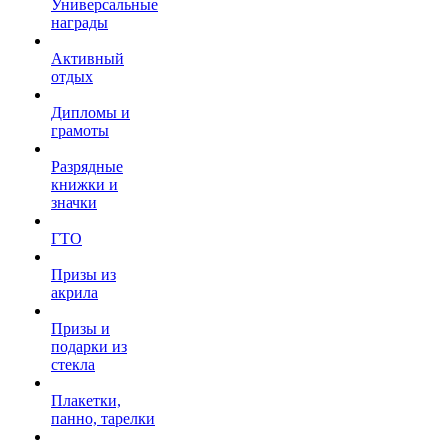
Универсальные
награды
Активный
отдых
Дипломы и
грамоты
Разрядные
книжки и
значки
ГТО
Призы из
акрила
Призы и
подарки из
стекла
Плакетки,
панно, тарелки