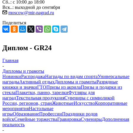
Сб..: с 10:00 до 18:00
Вск..: выходной до сентября
moscow@mir-nagrad.ru
Поделиться
Диплом - GR24
Главная
-
Дипломы и грамоты
Новинки
Распродажа
Награды по видам спорта
Универсальные
награды
Активный отдых
Дипломы и грамоты
Разрядные
книжки и значки
ГТО
Призы из акрила
Призы и подарки из
стекла
Плакетки, панно, тарелки
Футляры для
наград
Текстильная продукция
Сувениры с символикой
России, регионов, стран
Животные
Искусство
Корпоративные
мероприятия
Настольные
игры
Образование
Профессии
Праздники родов
войск
Семейные торжества
Гравировка
Сувениры
Дополненная
реальность
-