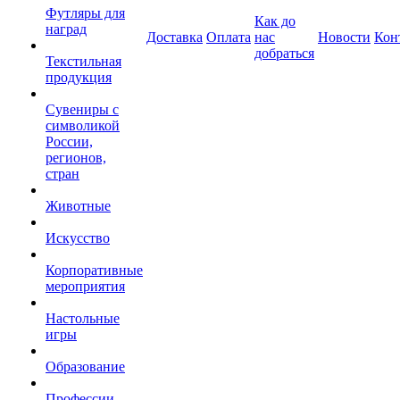
Футляры для
Как до
наград
Доставка
Оплата
нас
Новости
Кон
добраться
Текстильная
продукция
Сувениры с
символикой
России,
регионов,
стран
Животные
Искусство
Корпоративные
мероприятия
Настольные
игры
Образование
Профессии