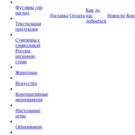
Футляры для
Как до
наград
Доставка
Оплата
нас
Новости
Кон
добраться
Текстильная
продукция
Сувениры с
символикой
России,
регионов,
стран
Животные
Искусство
Корпоративные
мероприятия
Настольные
игры
Образование