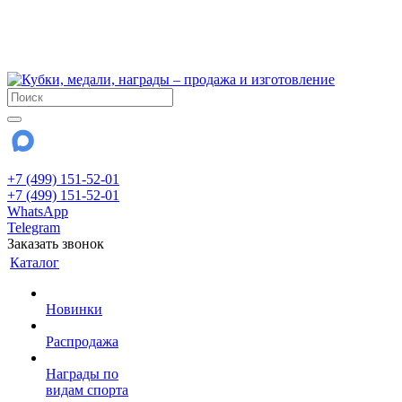
!!! Внимание !!!
6 и 7 августа - магазин работает до 18:00
15 августа - выходной
До сентября Воскресенье - выходной день.
+7 (499) 151-52-01
+7 (499) 151-52-01
WhatsApp
Telegram
Заказать звонок
Каталог
Новинки
Распродажа
Награды по
видам спорта