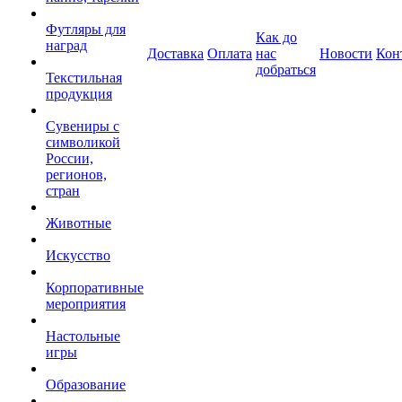
Футляры для
Как до
наград
Доставка
Оплата
нас
Новости
Кон
добраться
Текстильная
продукция
Сувениры с
символикой
России,
регионов,
стран
Животные
Искусство
Корпоративные
мероприятия
Настольные
игры
Образование