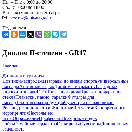
Пн. – Пт.: с 9:00 до 20:00
Сб..: с 10:00 до 18:00
Вск..: выходной до сентября
moscow@mir-nagrad.ru
Поделиться
Диплом II-степени - GR17
Главная
-
Дипломы и грамоты
Новинки
Распродажа
Награды по видам спорта
Универсальные
награды
Активный отдых
Дипломы и грамоты
Разрядные
книжки и значки
ГТО
Призы из акрила
Призы и подарки из
стекла
Плакетки, панно, тарелки
Футляры для
наград
Текстильная продукция
Сувениры с символикой
России, регионов, стран
Животные
Искусство
Корпоративные
мероприятия
Настольные
игры
Образование
Профессии
Праздники родов
войск
Семейные торжества
Гравировка
Сувениры
Дополненная
реальность