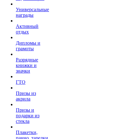
Универсальные
награды
Активный
отдых
Дипломы и
грамоты
Разрядные
книжки и
значки
ГТО
Призы из
акрила
Призы и
подарки из
стекла
Плакетки,
панно, тарелки