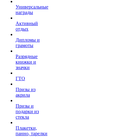
Универсальные
награды
Активный
отдых
Дипломы и
грамоты
Разрядные
книжки и
значки
ГТО
Призы из
акрила
Призы и
подарки из
стекла
Плакетки,
панно, тарелки