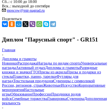
Сб..: с 10:00 до 18:00
Вск..: выходной до сентября
moscow@mir-nagrad.ru
Поделиться
Диплом "Парусный спорт" - GR151
Главная
-
Дипломы и грамоты
Новинки
Распродажа
Награды по видам спорта
Универсальные
награды
Активный отдых
Дипломы и грамоты
Разрядные
книжки и значки
ГТО
Призы из акрила
Призы и подарки из
стекла
Плакетки, панно, тарелки
Футляры для
наград
Текстильная продукция
Сувениры с символикой
России, регионов, стран
Животные
Искусство
Корпоративные
мероприятия
Настольные
игры
Образование
Профессии
Праздники родов
войск
Семейные торжества
Гравировка
Сувениры
Дополненная
реальность
-