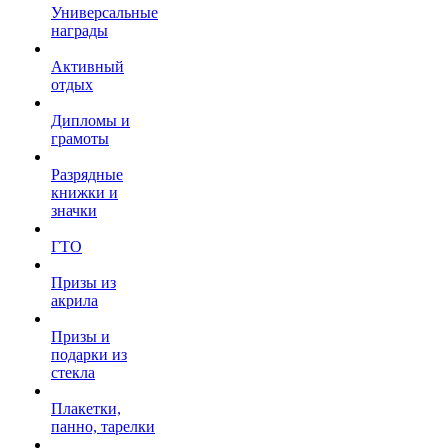
Универсальные
награды
Активный
отдых
Дипломы и
грамоты
Разрядные
книжки и
значки
ГТО
Призы из
акрила
Призы и
подарки из
стекла
Плакетки,
панно, тарелки