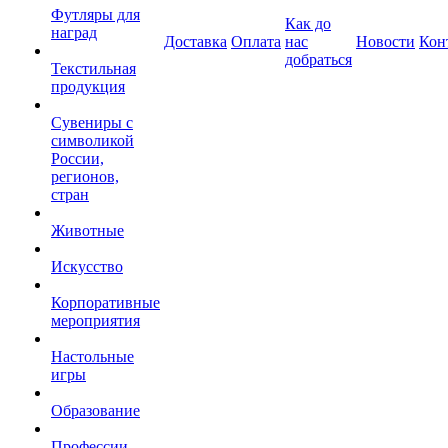
Футляры для
Как до
наград
Доставка
Оплата
нас
Новости
Кон
добраться
Текстильная
продукция
Сувениры с
символикой
России,
регионов,
стран
Животные
Искусство
Корпоративные
мероприятия
Настольные
игры
Образование
Профессии