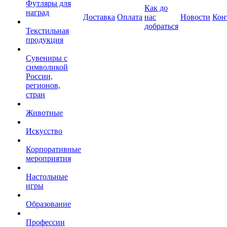
Футляры для
Как до
наград
Доставка
Оплата
нас
Новости
Кон
добраться
Текстильная
продукция
Сувениры с
символикой
России,
регионов,
стран
Животные
Искусство
Корпоративные
мероприятия
Настольные
игры
Образование
Профессии