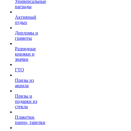
Универсальные
награды
Активный
отдых
Дипломы и
грамоты
Разрядные
книжки и
значки
ГТО
Призы из
акрила
Призы и
подарки из
стекла
Плакетки,
панно, тарелки