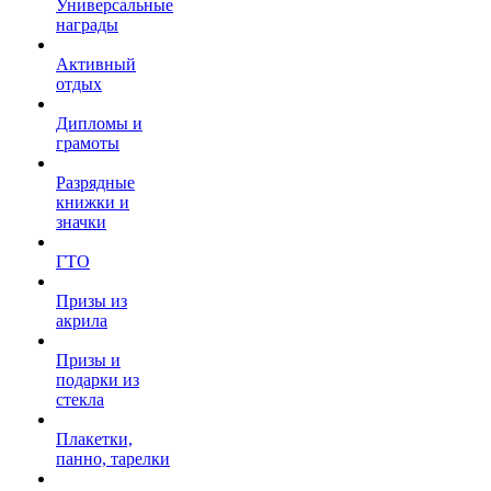
Универсальные
награды
Активный
отдых
Дипломы и
грамоты
Разрядные
книжки и
значки
ГТО
Призы из
акрила
Призы и
подарки из
стекла
Плакетки,
панно, тарелки