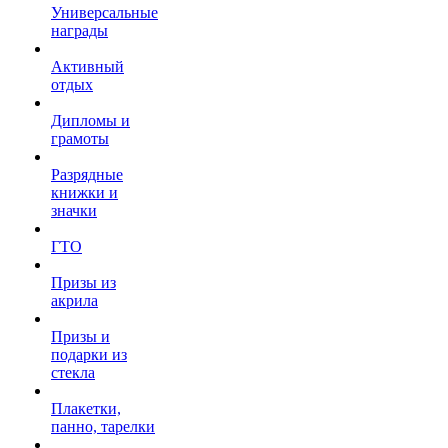
Универсальные
награды
Активный
отдых
Дипломы и
грамоты
Разрядные
книжки и
значки
ГТО
Призы из
акрила
Призы и
подарки из
стекла
Плакетки,
панно, тарелки