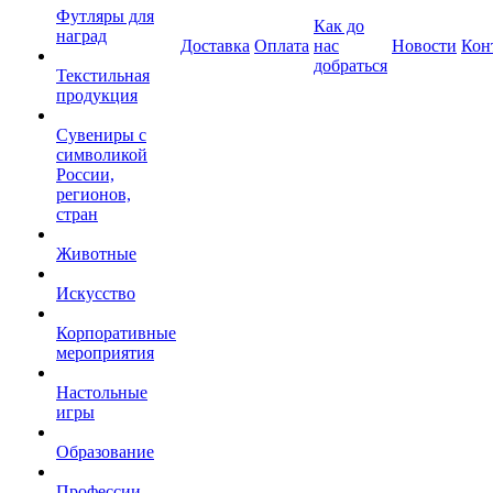
Футляры для
Как до
наград
Доставка
Оплата
нас
Новости
Кон
добраться
Текстильная
продукция
Сувениры с
символикой
России,
регионов,
стран
Животные
Искусство
Корпоративные
мероприятия
Настольные
игры
Образование
Профессии