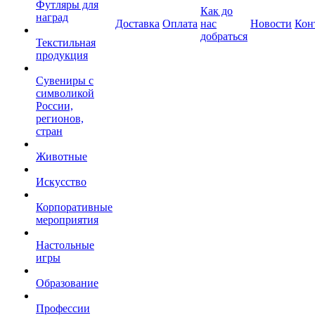
Футляры для
Как до
наград
Доставка
Оплата
нас
Новости
Кон
добраться
Текстильная
продукция
Сувениры с
символикой
России,
регионов,
стран
Животные
Искусство
Корпоративные
мероприятия
Настольные
игры
Образование
Профессии