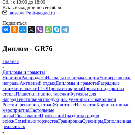
Сб..: с 10:00 до 18:00
Вск..: выходной до сентября
moscow@mir-nagrad.ru
Поделиться
Диплом - GR76
Главная
-
Дипломы и грамоты
Новинки
Распродажа
Награды по видам спорта
Универсальные
награды
Активный отдых
Дипломы и грамоты
Разрядные
книжки и значки
ГТО
Призы из акрила
Призы и подарки из
стекла
Плакетки, панно, тарелки
Футляры для
наград
Текстильная продукция
Сувениры с символикой
России, регионов, стран
Животные
Искусство
Корпоративные
мероприятия
Настольные
игры
Образование
Профессии
Праздники родов
войск
Семейные торжества
Гравировка
Сувениры
Дополненная
реальность
-