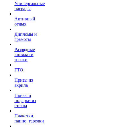
Универсальные
награды
Активный
отдых
Дипломы и
грамоты
Разрядные
книжки и
значки
ГТО
Призы из
акрила
Призы и
подарки из
стекла
Плакетки,
панно, тарелки