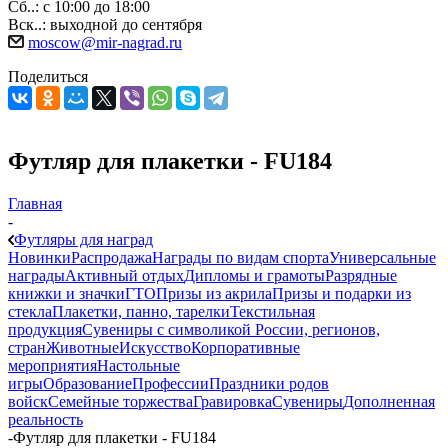
Сб..: с 10:00 до 18:00
Вск..: выходной до сентября
moscow@mir-nagrad.ru
Поделиться
Футляр для плакетки - FU184
Главная
-
Футляры для наград
Новинки
Распродажа
Награды по видам спорта
Универсальные
награды
Активный отдых
Дипломы и грамоты
Разрядные
книжки и значки
ГТО
Призы из акрила
Призы и подарки из
стекла
Плакетки, панно, тарелки
Текстильная
продукция
Сувениры с символикой России, регионов,
стран
Животные
Искусство
Корпоративные
мероприятия
Настольные
игры
Образование
Профессии
Праздники родов
войск
Семейные торжества
Гравировка
Сувениры
Дополненная
реальность
-
Футляр для плакетки - FU184