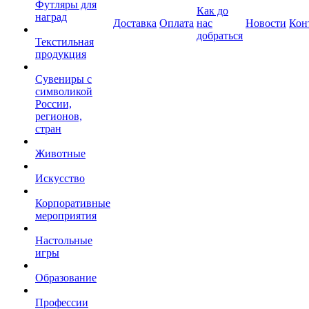
Футляры для
Как до
наград
Доставка
Оплата
нас
Новости
Кон
добраться
Текстильная
продукция
Сувениры с
символикой
России,
регионов,
стран
Животные
Искусство
Корпоративные
мероприятия
Настольные
игры
Образование
Профессии