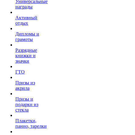
Универсальные
награды
Активный
отдых
Дипломы и
грамоты
Разрядные
книжки и
значки
ГТО
Призы из
акрила
Призы и
подарки из
стекла
Плакетки,
панно, тарелки