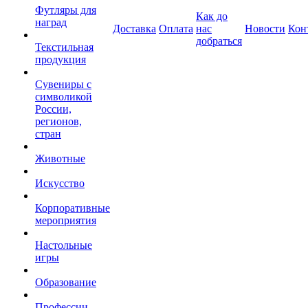
Футляры для
Как до
наград
Доставка
Оплата
нас
Новости
Кон
добраться
Текстильная
продукция
Сувениры с
символикой
России,
регионов,
стран
Животные
Искусство
Корпоративные
мероприятия
Настольные
игры
Образование
Профессии