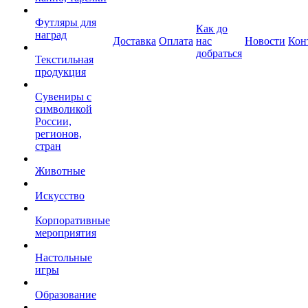
Футляры для
Как до
наград
Доставка
Оплата
нас
Новости
Кон
добраться
Текстильная
продукция
Сувениры с
символикой
России,
регионов,
стран
Животные
Искусство
Корпоративные
мероприятия
Настольные
игры
Образование