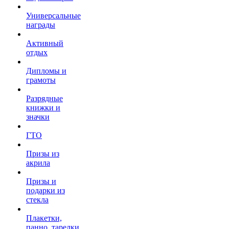
Универсальные
награды
Активный
отдых
Дипломы и
грамоты
Разрядные
книжки и
значки
ГТО
Призы из
акрила
Призы и
подарки из
стекла
Плакетки,
панно, тарелки