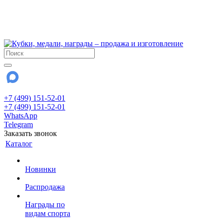
!!! Внимание !!!
6 и 7 августа - магазин работает до 18:00
15 августа - выходной
До сентября Воскресенье - выходной день.
+7 (499) 151-52-01
+7 (499) 151-52-01
WhatsApp
Telegram
Заказать звонок
Каталог
Новинки
Распродажа
Награды по
видам спорта