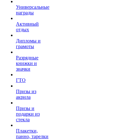
Универсальные
награды
Активный
отдых
Дипломы и
грамоты
Разрядные
книжки и
значки
ГТО
Призы из
акрила
Призы и
подарки из
стекла
Плакетки,
панно, тарелки