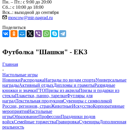
Пн. – Пт.: с 9:00 до 20:00
Сб..: с 10:00 до 18:00
Вск..: выходной до сентября
moscow@mir-nagrad.ru
Поделиться
Футболка "Шашки" - EK3
Главная
-
Настольные игры
Новинки
Распродажа
Награды по видам спорта
Универсальные
награды
Активный отдых
Дипломы и грамоты
Разрядные
книжки и значки
ГТО
Призы из акрила
Призы и подарки из
стекла
Плакетки, панно, тарелки
Футляры для
наград
Текстильная продукция
Сувениры с символикой
России, регионов, стран
Животные
Искусство
Корпоративные
мероприятия
Настольные
игры
Образование
Профессии
Праздники родов
войск
Семейные торжества
Гравировка
Сувениры
Дополненная
реальность