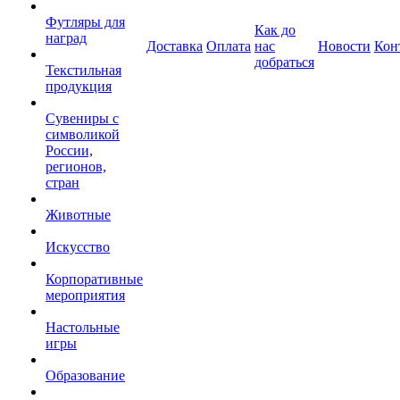
Футляры для
Как до
наград
Доставка
Оплата
нас
Новости
Кон
добраться
Текстильная
продукция
Сувениры с
символикой
России,
регионов,
стран
Животные
Искусство
Корпоративные
мероприятия
Настольные
игры
Образование