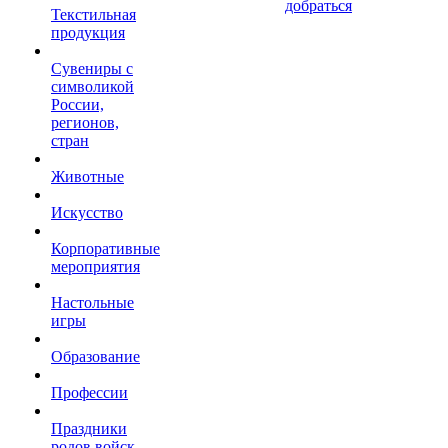
добраться
Текстильная
продукция
Сувениры с
символикой
России,
регионов,
стран
Животные
Искусство
Корпоративные
мероприятия
Настольные
игры
Образование
Профессии
Праздники
родов войск