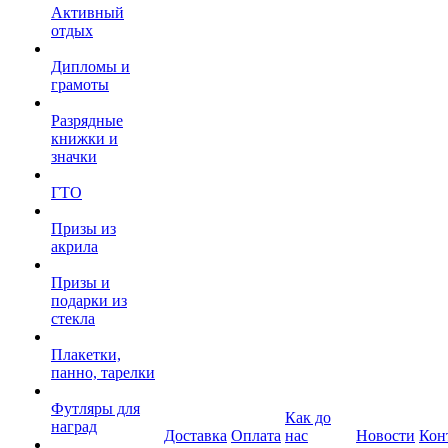
Активный
отдых
Дипломы и
грамоты
Разрядные
книжки и
значки
ГТО
Призы из
акрила
Призы и
подарки из
стекла
Плакетки,
панно, тарелки
Футляры для
Как до
наград
Доставка
Оплата
нас
Новости
Кон