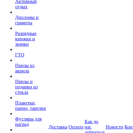
Активный
отдых
Дипломы и
грамоты
Разрядные
книжки и
значки
ГТО
Призы из
акрила
Призы и
подарки из
стекла
Плакетки,
панно, тарелки
Футляры для
Как до
наград
Доставка
Оплата
нас
Новости
Кон
добраться