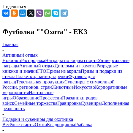
Поделиться
Футболка ""Охота" - EK3
Главная
-
Активный отдых
Новинки
Распродажа
Награды по видам спорта
Универсальные
награды
Активный отдых
Дипломы и грамоты
Разрядные
книжки и значки
ГТО
Призы из акрила
Призы и подарки из
стекла
Плакетки, панно, тарелки
Футляры для
наград
Текстильная продукция
Сувениры с символикой
России, регионов, стран
Животные
Искусство
Корпоративные
мероприятия
Настольные
игры
Образование
Профессии
Праздники родов
войск
Семейные торжества
Гравировка
Сувениры
Дополненная
реальность
-
Подарки и сувениры для охотника
Весёлые старты
Охота
Квадроциклы
Рыбалка
-