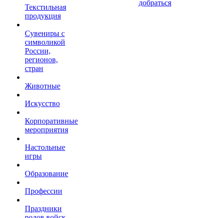
добраться
Текстильная
продукция
Сувениры с
символикой
России,
регионов,
стран
Животные
Искусство
Корпоративные
мероприятия
Настольные
игры
Образование
Профессии
Праздники
родов войск