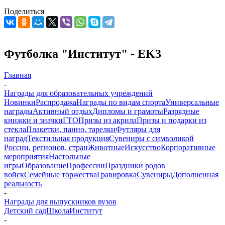
Поделиться
Футболка "Институт" - EK3
Главная
-
Награды для образовательных учреждений
Новинки
Распродажа
Награды по видам спорта
Универсальные
награды
Активный отдых
Дипломы и грамоты
Разрядные
книжки и значки
ГТО
Призы из акрила
Призы и подарки из
стекла
Плакетки, панно, тарелки
Футляры для
наград
Текстильная продукция
Сувениры с символикой
России, регионов, стран
Животные
Искусство
Корпоративные
мероприятия
Настольные
игры
Образование
Профессии
Праздники родов
войск
Семейные торжества
Гравировка
Сувениры
Дополненная
реальность
-
Награды для выпускников вузов
Детский сад
Школа
Институт
-