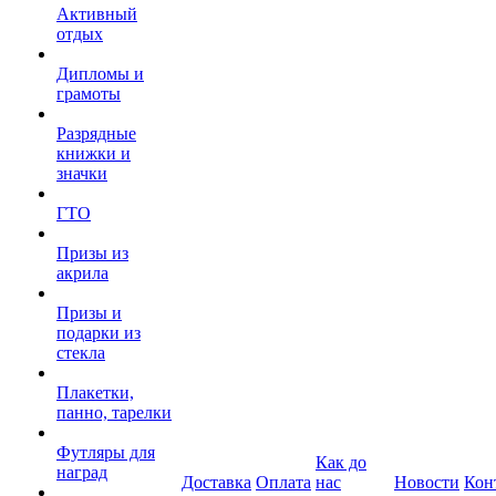
Активный
отдых
Дипломы и
грамоты
Разрядные
книжки и
значки
ГТО
Призы из
акрила
Призы и
подарки из
стекла
Плакетки,
панно, тарелки
Футляры для
Как до
наград
Доставка
Оплата
нас
Новости
Кон