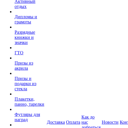
Активный
отдых
Дипломы и
грамоты
Разрядные
книжки и
значки
ГТО
Призы из
акрила
Призы и
подарки из
стекла
Плакетки,
панно, тарелки
Футляры для
Как до
наград
Доставка
Оплата
нас
Новости
Кон
добраться