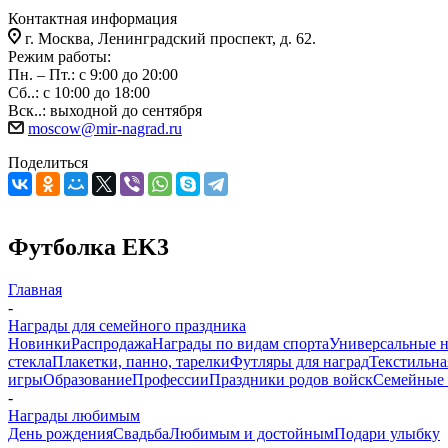
Контактная информация
г. Москва, Ленинградский проспект, д. 62.
Режим работы:
Пн. – Пт.: с 9:00 до 20:00
Сб..: с 10:00 до 18:00
Вск..: выходной до сентября
moscow@mir-nagrad.ru
Поделиться
Футболка EK3
Главная
-
Награды для семейного праздника
Новинки
Распродажа
Награды по видам спорта
Универсальные 
стекла
Плакетки, панно, тарелки
Футляры для наград
Текстильна
игры
Образование
Профессии
Праздники родов войск
Семейные 
-
Награды любимым
День рождения
Свадьба
Любимым и достойным
Подари улыбку