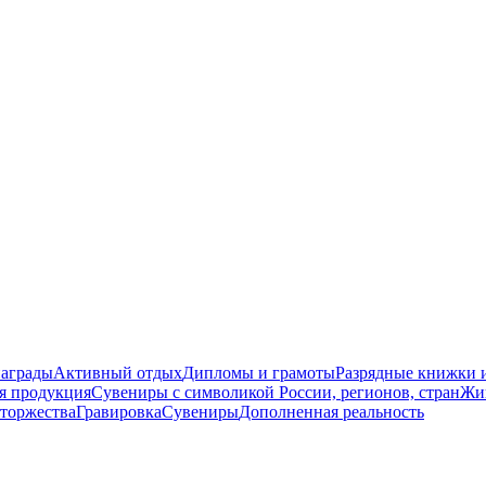
награды
Активный отдых
Дипломы и грамоты
Разрядные книжки и
я продукция
Сувениры с символикой России, регионов, стран
Жи
торжества
Гравировка
Сувениры
Дополненная реальность