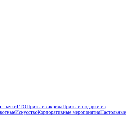
 значки
ГТО
Призы из акрила
Призы и подарки из
вотные
Искусство
Корпоративные мероприятия
Настольные