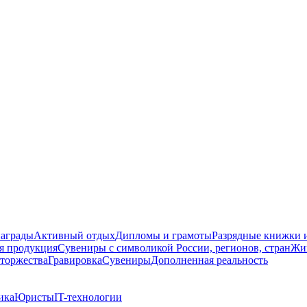
награды
Активный отдых
Дипломы и грамоты
Разрядные книжки и
я продукция
Сувениры с символикой России, регионов, стран
Жи
торжества
Гравировка
Сувениры
Дополненная реальность
ика
Юристы
IT-технологии