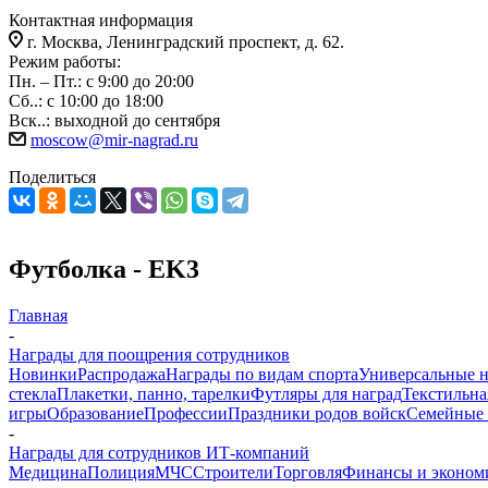
Контактная информация
г. Москва, Ленинградский проспект, д. 62.
Режим работы:
Пн. – Пт.: с 9:00 до 20:00
Сб..: с 10:00 до 18:00
Вск..: выходной до сентября
moscow@mir-nagrad.ru
Поделиться
Футболка - EK3
Главная
-
Награды для поощрения сотрудников
Новинки
Распродажа
Награды по видам спорта
Универсальные 
стекла
Плакетки, панно, тарелки
Футляры для наград
Текстильна
игры
Образование
Профессии
Праздники родов войск
Семейные 
-
Награды для сотрудников ИТ-компаний
Медицина
Полиция
МЧС
Строители
Торговля
Финансы и эконом