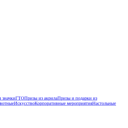
 значки
ГТО
Призы из акрила
Призы и подарки из
вотные
Искусство
Корпоративные мероприятия
Настольные