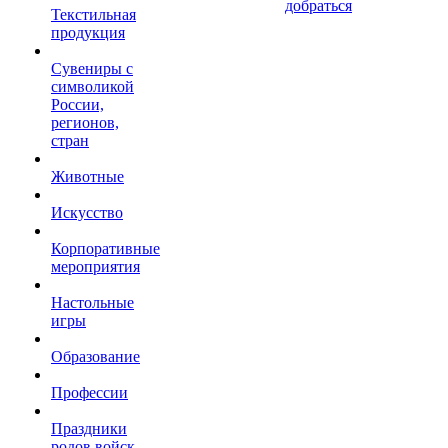
добраться
Текстильная
продукция
Сувениры с
символикой
России,
регионов,
стран
Животные
Искусство
Корпоративные
мероприятия
Настольные
игры
Образование
Профессии
Праздники
родов войск