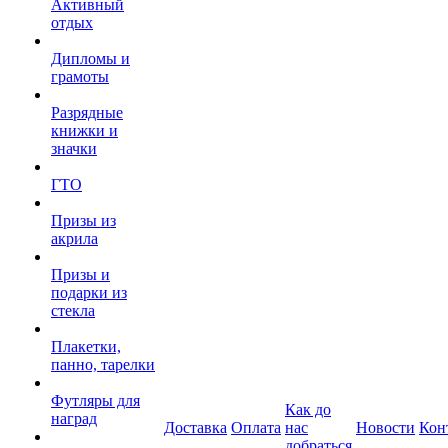
Активный
отдых
Дипломы и
грамоты
Разрядные
книжки и
значки
ГТО
Призы из
акрила
Призы и
подарки из
стекла
Плакетки,
панно, тарелки
Футляры для
Как до
наград
Доставка
Оплата
нас
Новости
Кон
добраться