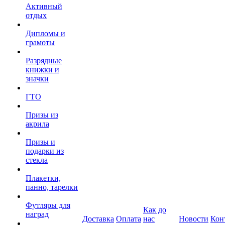
Активный
отдых
Дипломы и
грамоты
Разрядные
книжки и
значки
ГТО
Призы из
акрила
Призы и
подарки из
стекла
Плакетки,
панно, тарелки
Футляры для
Как до
наград
Доставка
Оплата
нас
Новости
Кон