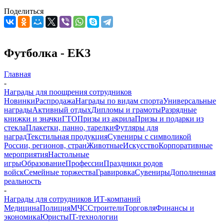
Поделиться
Футболка - EK3
Главная
-
Награды для поощрения сотрудников
Новинки
Распродажа
Награды по видам спорта
Универсальные
награды
Активный отдых
Дипломы и грамоты
Разрядные
книжки и значки
ГТО
Призы из акрила
Призы и подарки из
стекла
Плакетки, панно, тарелки
Футляры для
наград
Текстильная продукция
Сувениры с символикой
России, регионов, стран
Животные
Искусство
Корпоративные
мероприятия
Настольные
игры
Образование
Профессии
Праздники родов
войск
Семейные торжества
Гравировка
Сувениры
Дополненная
реальность
-
Награды для сотрудников ИТ-компаний
Медицина
Полиция
МЧС
Строители
Торговля
Финансы и
экономика
Юристы
IT-технологии