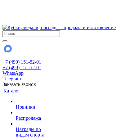
!!! Внимание !!!
6 и 7 августа - магазин работает до 18:00
15 августа - выходной
До сентября Воскресенье - выходной день.
+7 (499) 151-52-01
+7 (499) 151-52-01
WhatsApp
Telegram
Заказать звонок
Каталог
Новинки
Распродажа
Награды по
видам спорта