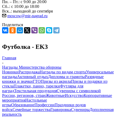
Пн. – Пт.: с 9:00 до 20:00
Сб..: с 10:00 до 18:00
Вск..: выходной до сентября
moscow@mir-nagrad.ru
Поделиться
Футболка - EK3
Главная
-
Награды Министерства обороны
Новинки
Распродажа
Награды по видам спорта
Универсальные
награды
Активный отдых
Дипломы и грамоты
Разрядные
книжки и значки
ГТО
Призы из акрила
Призы и подарки из
стекла
Плакетки, панно, тарелки
Футляры для
наград
Текстильная продукция
Сувениры с символикой
России, регионов, стран
Животные
Искусство
Корпоративные
мероприятия
Настольные
игры
Образование
Профессии
Праздники родов
войск
Семейные торжества
Гравировка
Сувениры
Дополненная
реальность