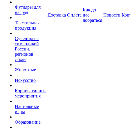
Футляры для
Как до
наград
Доставка
Оплата
нас
Новости
Кон
добраться
Текстильная
продукция
Сувениры с
символикой
России,
регионов,
стран
Животные
Искусство
Корпоративные
мероприятия
Настольные
игры
Образование