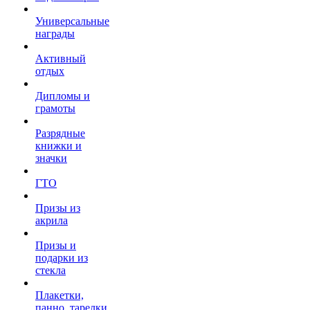
Универсальные
награды
Активный
отдых
Дипломы и
грамоты
Разрядные
книжки и
значки
ГТО
Призы из
акрила
Призы и
подарки из
стекла
Плакетки,
панно, тарелки