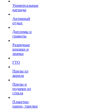
Универсальные
награды
Активный
отдых
Дипломы и
грамоты
Разрядные
книжки и
значки
ГТО
Призы из
акрила
Призы и
подарки из
стекла
Плакетки,
панно, тарелки