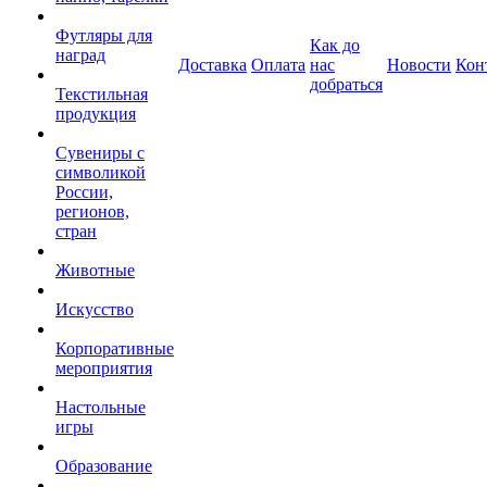
Футляры для
Как до
наград
Доставка
Оплата
нас
Новости
Кон
добраться
Текстильная
продукция
Сувениры с
символикой
России,
регионов,
стран
Животные
Искусство
Корпоративные
мероприятия
Настольные
игры
Образование