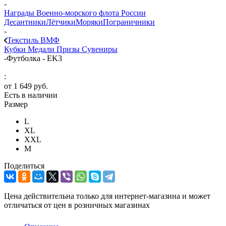
-
Награды Военно-морского флота России
Десантники
Лётчики
Моряки
Пограничники
-
Текстиль ВМФ
Кубки
Медали
Призы
Сувениры
-
Футболка - EK3
:
от
1 649 руб.
Есть в наличии
Размер
L
XL
XXL
М
Поделиться
Цена действительна только для интернет-магазина и может
отличаться от цен в розничных магазинах