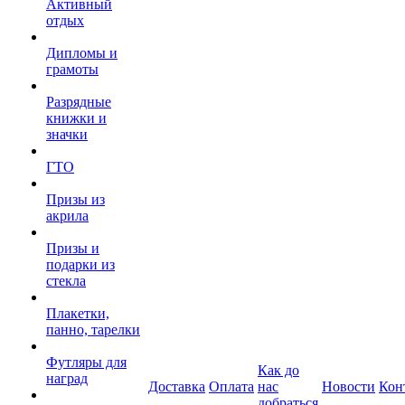
Активный
отдых
Дипломы и
грамоты
Разрядные
книжки и
значки
ГТО
Призы из
акрила
Призы и
подарки из
стекла
Плакетки,
панно, тарелки
Футляры для
Как до
наград
Доставка
Оплата
нас
Новости
Кон
добраться