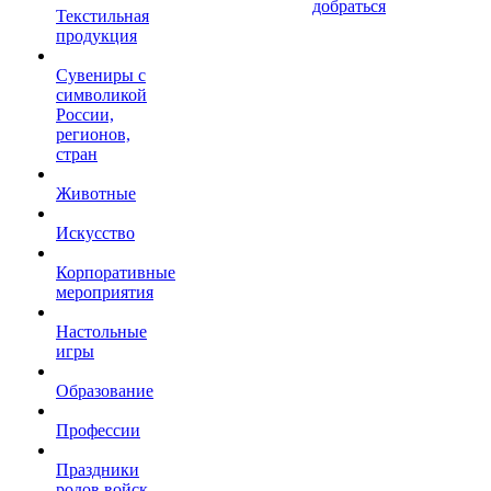
добраться
Текстильная
продукция
Сувениры с
символикой
России,
регионов,
стран
Животные
Искусство
Корпоративные
мероприятия
Настольные
игры
Образование
Профессии
Праздники
родов войск