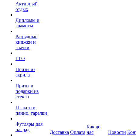
Активный
отдых
Дипломы и
грамоты
Разрядные
книжки и
значки
ГТО
Призы из
акрила
Призы и
подарки из
стекла
Плакетки,
панно, тарелки
Футляры для
Как до
наград
Доставка
Оплата
нас
Новости
Кон