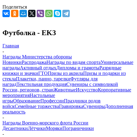
Поделиться
Футболка - EK3
Главная
-
Награды Министерства обороны
Новинки
Распродажа
Награды по видам спорта
Универсальные
награды
Активный отдых
Дипломы и грамоты
Разрядные
книжки и значки
ГТО
Призы из акрила
Призы и подарки из
стекла
Плакетки, панно, тарелки
Футляры для
наград
Текстильная продукция
Сувениры с символикой
России, регионов, стран
Животные
Искусство
Корпоративные
мероприятия
Настольные
игры
Образование
Профессии
Праздники родов
войск
Семейные торжества
Гравировка
Сувениры
Дополненная
реальность
-
Награды Военно-морского флота России
Десантники
Лётчики
Моряки
Пограничники
-