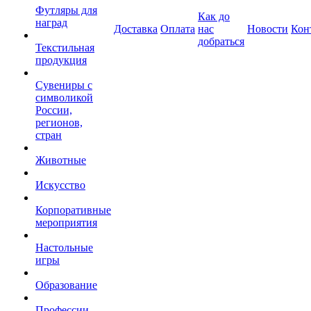
Футляры для
Как до
наград
Доставка
Оплата
нас
Новости
Кон
добраться
Текстильная
продукция
Сувениры с
символикой
России,
регионов,
стран
Животные
Искусство
Корпоративные
мероприятия
Настольные
игры
Образование
Профессии