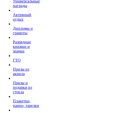
Универсальные
награды
Активный
отдых
Дипломы и
грамоты
Разрядные
книжки и
значки
ГТО
Призы из
акрила
Призы и
подарки из
стекла
Плакетки,
панно, тарелки