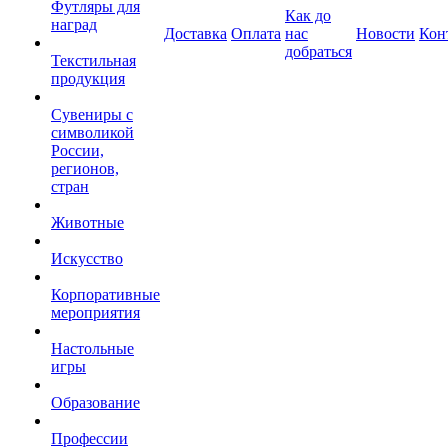
Футляры для
Как до
наград
Доставка
Оплата
нас
Новости
Кон
добраться
Текстильная
продукция
Сувениры с
символикой
России,
регионов,
стран
Животные
Искусство
Корпоративные
мероприятия
Настольные
игры
Образование
Профессии