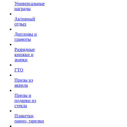
Универсальные
награды
Активный
отдых
Дипломы и
грамоты
Разрядные
книжки и
значки
ГТО
Призы из
акрила
Призы и
подарки из
стекла
Плакетки,
панно, тарелки