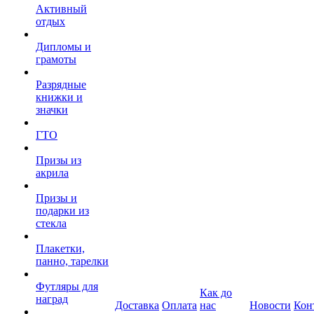
Активный
отдых
Дипломы и
грамоты
Разрядные
книжки и
значки
ГТО
Призы из
акрила
Призы и
подарки из
стекла
Плакетки,
панно, тарелки
Футляры для
Как до
наград
Доставка
Оплата
нас
Новости
Кон