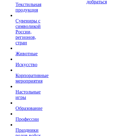
добраться
Текстильная
продукция
Сувениры с
символикой
России,
регионов,
стран
Животные
Искусство
Корпоративные
мероприятия
Настольные
игры
Образование
Профессии
Праздники
родов войск