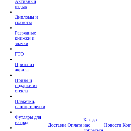
Активный
отдых
Дипломы и
грамоты
Разрядные
книжки и
значки
ГТО
Призы из
акрила
Призы и
подарки из
стекла
Плакетки,
панно, тарелки
Футляры для
Как до
наград
Доставка
Оплата
нас
Новости
Кон
добраться