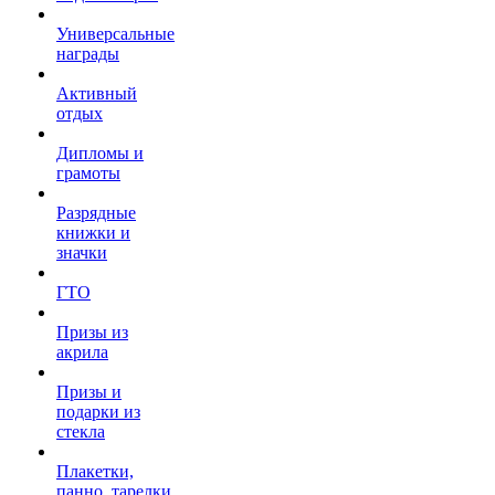
Универсальные
награды
Активный
отдых
Дипломы и
грамоты
Разрядные
книжки и
значки
ГТО
Призы из
акрила
Призы и
подарки из
стекла
Плакетки,
панно, тарелки