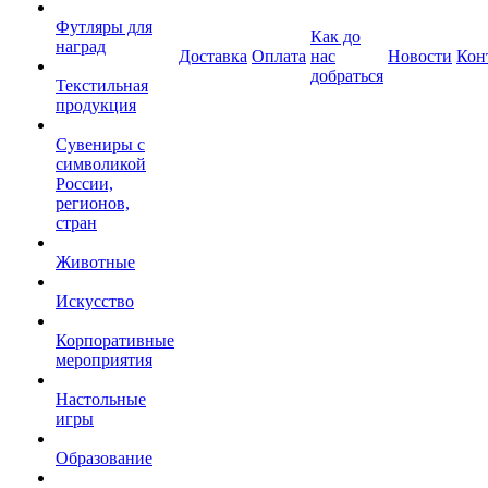
Футляры для
Как до
наград
Доставка
Оплата
нас
Новости
Кон
добраться
Текстильная
продукция
Сувениры с
символикой
России,
регионов,
стран
Животные
Искусство
Корпоративные
мероприятия
Настольные
игры
Образование