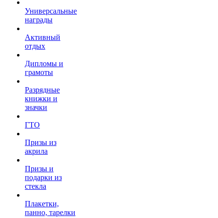
Универсальные
награды
Активный
отдых
Дипломы и
грамоты
Разрядные
книжки и
значки
ГТО
Призы из
акрила
Призы и
подарки из
стекла
Плакетки,
панно, тарелки