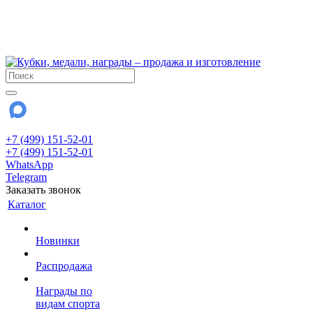
!!! Внимание !!!
6 и 7 августа - магазин работает до 18:00
15 августа - выходной
До сентября Воскресенье - выходной день.
+7 (499) 151-52-01
+7 (499) 151-52-01
WhatsApp
Telegram
Заказать звонок
Каталог
Новинки
Распродажа
Награды по
видам спорта