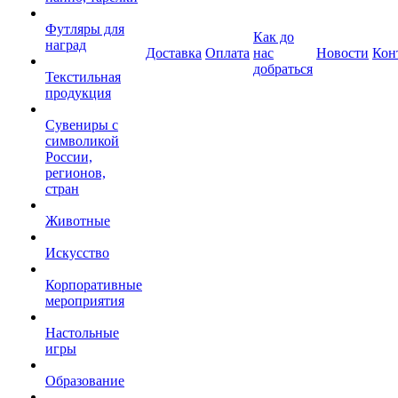
Футляры для
Как до
наград
Доставка
Оплата
нас
Новости
Кон
добраться
Текстильная
продукция
Сувениры с
символикой
России,
регионов,
стран
Животные
Искусство
Корпоративные
мероприятия
Настольные
игры
Образование