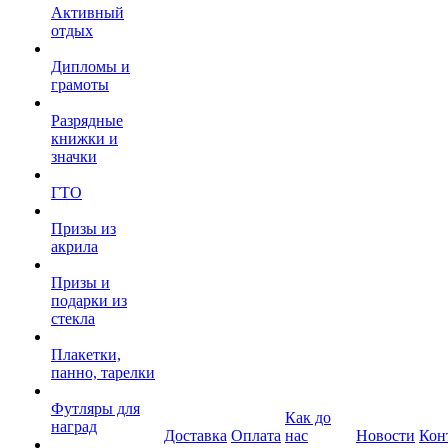
Активный
отдых
Дипломы и
грамоты
Разрядные
книжки и
значки
ГТО
Призы из
акрила
Призы и
подарки из
стекла
Плакетки,
панно, тарелки
Футляры для
Как до
наград
Доставка
Оплата
нас
Новости
Кон