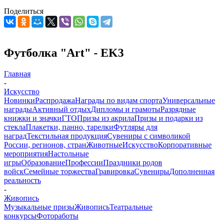
Поделиться
Футболка "Art" - EK3
Главная
-
Искусство
Новинки
Распродажа
Награды по видам спорта
Универсальные
награды
Активный отдых
Дипломы и грамоты
Разрядные
книжки и значки
ГТО
Призы из акрила
Призы и подарки из
стекла
Плакетки, панно, тарелки
Футляры для
наград
Текстильная продукция
Сувениры с символикой
России, регионов, стран
Животные
Искусство
Корпоративные
мероприятия
Настольные
игры
Образование
Профессии
Праздники родов
войск
Семейные торжества
Гравировка
Сувениры
Дополненная
реальность
-
Живопись
Музыкальные призы
Живопись
Театральные
конкурсы
Фотоработы