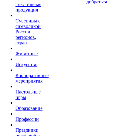
добраться
Текстильная
продукция
Сувениры с
символикой
России,
регионов,
стран
Животные
Искусство
Корпоративные
мероприятия
Настольные
игры
Образование
Профессии
Праздники
родов войск