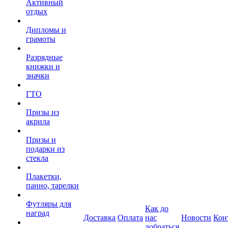
Активный
отдых
Дипломы и
грамоты
Разрядные
книжки и
значки
ГТО
Призы из
акрила
Призы и
подарки из
стекла
Плакетки,
панно, тарелки
Футляры для
Как до
наград
Доставка
Оплата
нас
Новости
Кон
добраться