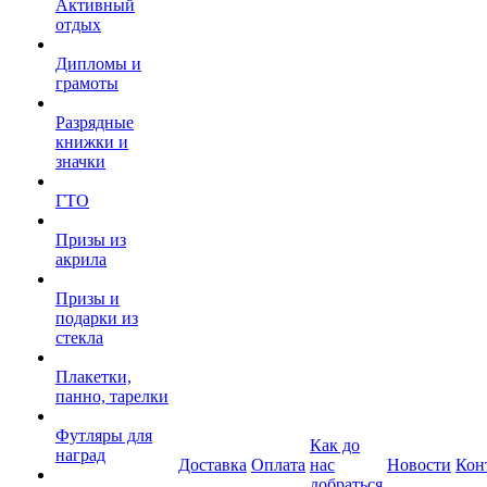
Активный
отдых
Дипломы и
грамоты
Разрядные
книжки и
значки
ГТО
Призы из
акрила
Призы и
подарки из
стекла
Плакетки,
панно, тарелки
Футляры для
Как до
наград
Доставка
Оплата
нас
Новости
Кон
добраться