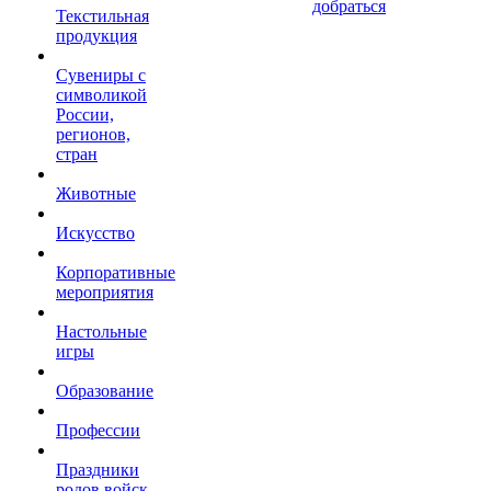
добраться
Текстильная
продукция
Сувениры с
символикой
России,
регионов,
стран
Животные
Искусство
Корпоративные
мероприятия
Настольные
игры
Образование
Профессии
Праздники
родов войск