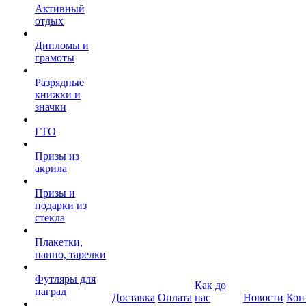
Активный
отдых
Дипломы и
грамоты
Разрядные
книжки и
значки
ГТО
Призы из
акрила
Призы и
подарки из
стекла
Плакетки,
панно, тарелки
Футляры для
Как до
наград
Доставка
Оплата
нас
Новости
Кон