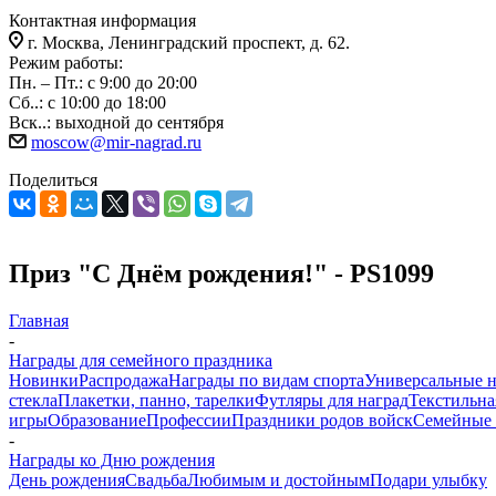
Контактная информация
г. Москва, Ленинградский проспект, д. 62.
Режим работы:
Пн. – Пт.: с 9:00 до 20:00
Сб..: с 10:00 до 18:00
Вск..: выходной до сентября
moscow@mir-nagrad.ru
Поделиться
Приз "С Днём рождения!" - PS1099
Главная
-
Награды для семейного праздника
Новинки
Распродажа
Награды по видам спорта
Универсальные 
стекла
Плакетки, панно, тарелки
Футляры для наград
Текстильна
игры
Образование
Профессии
Праздники родов войск
Семейные 
-
Награды ко Дню рождения
День рождения
Свадьба
Любимым и достойным
Подари улыбку