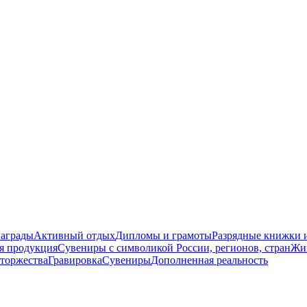
награды
Активный отдых
Дипломы и грамоты
Разрядные книжки и
я продукция
Сувениры с символикой России, регионов, стран
Жи
торжества
Гравировка
Сувениры
Дополненная реальность