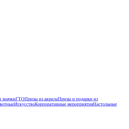
 значки
ГТО
Призы из акрила
Призы и подарки из
вотные
Искусство
Корпоративные мероприятия
Настольные