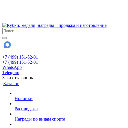
!!! Внимание !!!
6 и 7 августа - магазин работает до 18:00
15 августа - выходной
До сентября Воскресенье - выходной день.
+7 (499) 151-52-01
+7 (499) 151-52-01
WhatsApp
Telegram
Заказать звонок
Каталог
Новинки
Распродажа
Награды по видам спорта