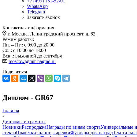
+7 (499) 151-52-01
WhatsApp
Telegram
Заказать звонок
Контактная информация
г. Москва, Ленинградский проспект, д. 62.
Режим работы:
Пн. – Пт.: с 9:00 до 20:00
Сб..: с 10:00 до 18:00
Вск..: выходной до сентября
moscow@mir-nagrad.ru
Поделиться
Диплом - GR67
Главная
-
Дипломы и грамоты
Новинки
Распродажа
Награды по видам спорта
Универсальные 
стекла
Плакетки, панно, тарелки
Футляры для наград
Текстильна