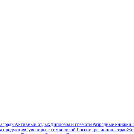
награды
Активный отдых
Дипломы и грамоты
Разрядные книжки и
я продукция
Сувениры с символикой России, регионов, стран
Жи