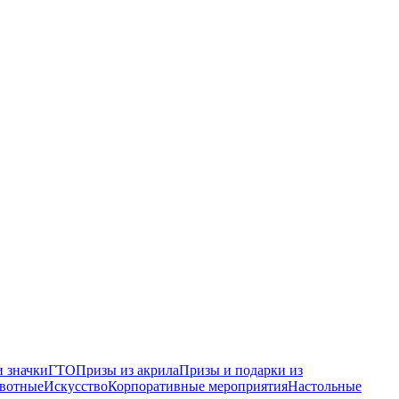
 значки
ГТО
Призы из акрила
Призы и подарки из
вотные
Искусство
Корпоративные мероприятия
Настольные