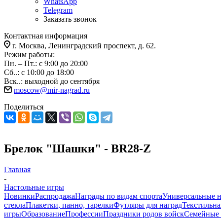
WhatsApp
Telegram
Заказать звонок
Контактная информация
г. Москва, Ленинградский проспект, д. 62.
Режим работы:
Пн. – Пт.: с 9:00 до 20:00
Сб..: с 10:00 до 18:00
Вск..: выходной до сентября
moscow@mir-nagrad.ru
Поделиться
Брелок "Шашки" - BR28-Z
Главная
-
Настольные игры
Новинки
Распродажа
Награды по видам спорта
Универсальные 
стекла
Плакетки, панно, тарелки
Футляры для наград
Текстильна
игры
Образование
Профессии
Праздники родов войск
Семейные 