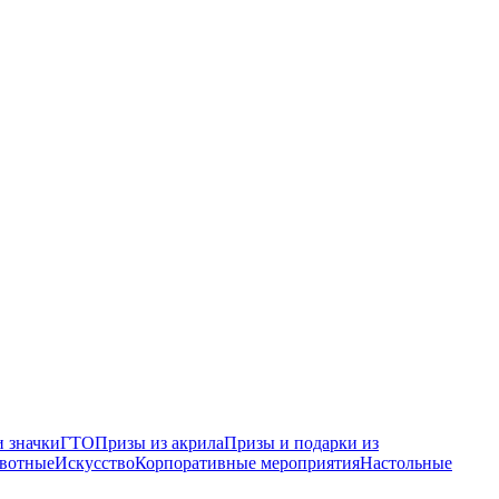
 значки
ГТО
Призы из акрила
Призы и подарки из
вотные
Искусство
Корпоративные мероприятия
Настольные