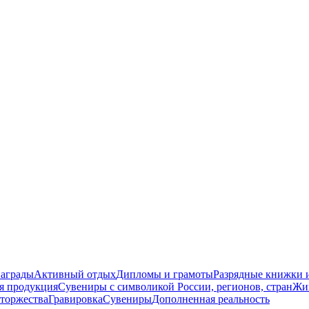
награды
Активный отдых
Дипломы и грамоты
Разрядные книжки и
я продукция
Сувениры с символикой России, регионов, стран
Жи
торжества
Гравировка
Сувениры
Дополненная реальность