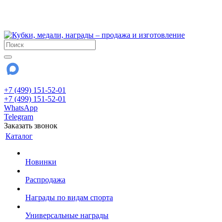
!!! Внимание !!!
28 июля и 3 августа - магазин работает до 18:00
До сентября Воскресенье - выходной день.
+7 (499) 151-52-01
+7 (499) 151-52-01
WhatsApp
Telegram
Заказать звонок
Каталог
Новинки
Распродажа
Награды по видам спорта
Универсальные награды