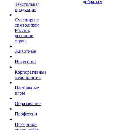
добраться
Текстильная
продукция
Сувениры с
символикой
России,
регионов,
стран
Животные
Искусство
Корпоративные
мероприятия
Настольные
игры
Образование
Профессии
Праздники
родов войск