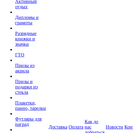
Активный
отдых
Дипломы и
грамоты
Разрядные
книжки и
значки
ГТО
Призы из
акрила
Призы и
подарки из
стекла
Плакетки,
панно, тарелки
Футляры для
Как до
наград
Доставка
Оплата
нас
Новости
Кон
добраться