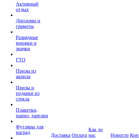
Активный
отдых
Дипломы и
грамоты
Разрядные
книжки и
значки
ГТО
Призы из
акрила
Призы и
подарки из
стекла
Плакетки,
панно, тарелки
Футляры для
Как до
наград
Доставка
Оплата
нас
Новости
Кон