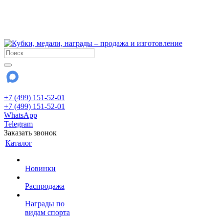
!!! Внимание !!!
6 и 7 августа - магазин работает до 18:00
15 августа - выходной
До сентября Воскресенье - выходной день.
+7 (499) 151-52-01
+7 (499) 151-52-01
WhatsApp
Telegram
Заказать звонок
Каталог
Новинки
Распродажа
Награды по
видам спорта