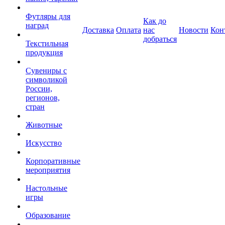
Футляры для
Как до
наград
Доставка
Оплата
нас
Новости
Кон
добраться
Текстильная
продукция
Сувениры с
символикой
России,
регионов,
стран
Животные
Искусство
Корпоративные
мероприятия
Настольные
игры
Образование