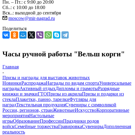
Пн. – Пт.: с 9:00 до 20:00
Сб..: с 10:00 до 18:00
Вск..: выходной до сентября
moscow@mir-nagrad.ru
Поделиться
Часы ручной работы "Вельш корги"
Главная
-
Призы и награды для выставок животных
Новинки
Распродажа
Награды по видам спорта
Универсальные
награды
Активный отдых
Дипломы и грамоты
Разрядные
книжки и значки
ГТО
Призы из акрила
Призы и подарки из
стекла
Плакетки, панно, тарелки
Футляры для
наград
Текстильная продукция
Сувениры с символикой
России, регионов, стран
Животные
Искусство
Корпоративные
мероприятия
Настольные
игры
Образование
Профессии
Праздники родов
войск
Семейные торжества
Гравировка
Сувениры
Дополненная
реальность