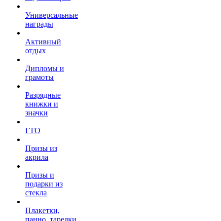
Универсальные
награды
Активный
отдых
Дипломы и
грамоты
Разрядные
книжки и
значки
ГТО
Призы из
акрила
Призы и
подарки из
стекла
Плакетки,
панно, тарелки