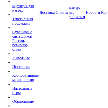
Футляры для
Как до
наград
Доставка
Оплата
нас
Новости
Кон
добраться
Текстильная
продукция
Сувениры с
символикой
России,
регионов,
стран
Животные
Искусство
Корпоративные
мероприятия
Настольные
игры
Образование