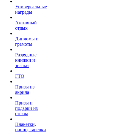
Универсальные
награды
Активный
отдых
Дипломы и
грамоты
Разрядные
книжки и
значки
ГТО
Призы из
акрила
Призы и
подарки из
стекла
Плакетки,
панно, тарелки