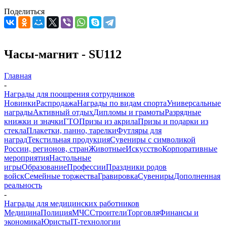
Поделиться
Часы-магнит - SU112
Главная
-
Награды для поощрения сотрудников
Новинки
Распродажа
Награды по видам спорта
Универсальные
награды
Активный отдых
Дипломы и грамоты
Разрядные
книжки и значки
ГТО
Призы из акрила
Призы и подарки из
стекла
Плакетки, панно, тарелки
Футляры для
наград
Текстильная продукция
Сувениры с символикой
России, регионов, стран
Животные
Искусство
Корпоративные
мероприятия
Настольные
игры
Образование
Профессии
Праздники родов
войск
Семейные торжества
Гравировка
Сувениры
Дополненная
реальность
-
Награды для медицинских работников
Медицина
Полиция
МЧС
Строители
Торговля
Финансы и
экономика
Юристы
IT-технологии