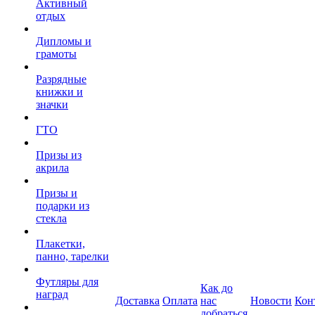
Активный
отдых
Дипломы и
грамоты
Разрядные
книжки и
значки
ГТО
Призы из
акрила
Призы и
подарки из
стекла
Плакетки,
панно, тарелки
Футляры для
Как до
наград
Доставка
Оплата
нас
Новости
Кон
добраться