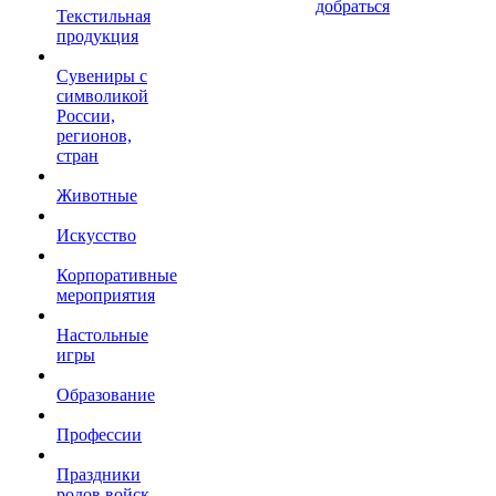
добраться
Текстильная
продукция
Сувениры с
символикой
России,
регионов,
стран
Животные
Искусство
Корпоративные
мероприятия
Настольные
игры
Образование
Профессии
Праздники
родов войск