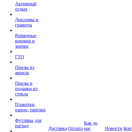
Активный
отдых
Дипломы и
грамоты
Разрядные
книжки и
значки
ГТО
Призы из
акрила
Призы и
подарки из
стекла
Плакетки,
панно, тарелки
Футляры для
Как до
наград
Доставка
Оплата
нас
Новости
Кон