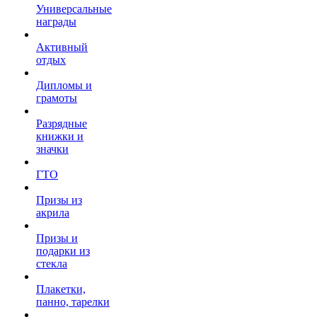
Универсальные
награды
Активный
отдых
Дипломы и
грамоты
Разрядные
книжки и
значки
ГТО
Призы из
акрила
Призы и
подарки из
стекла
Плакетки,
панно, тарелки