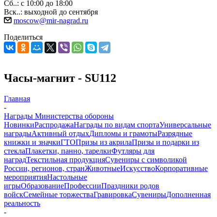
Сб..: с 10:00 до 18:00
Вск..: выходной до сентября
moscow@mir-nagrad.ru
Поделиться
Часы-магнит - SU112
Главная
-
Награды Министерства обороны
Новинки
Распродажа
Награды по видам спорта
Универсальные
награды
Активный отдых
Дипломы и грамоты
Разрядные
книжки и значки
ГТО
Призы из акрила
Призы и подарки из
стекла
Плакетки, панно, тарелки
Футляры для
наград
Текстильная продукция
Сувениры с символикой
России, регионов, стран
Животные
Искусство
Корпоративные
мероприятия
Настольные
игры
Образование
Профессии
Праздники родов
войск
Семейные торжества
Гравировка
Сувениры
Дополненная
реальность
-