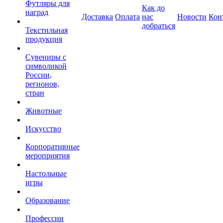
Футляры для
Как до
наград
Доставка
Оплата
нас
Новости
Кон
добраться
Текстильная
продукция
Сувениры с
символикой
России,
регионов,
стран
Животные
Искусство
Корпоративные
мероприятия
Настольные
игры
Образование
Профессии