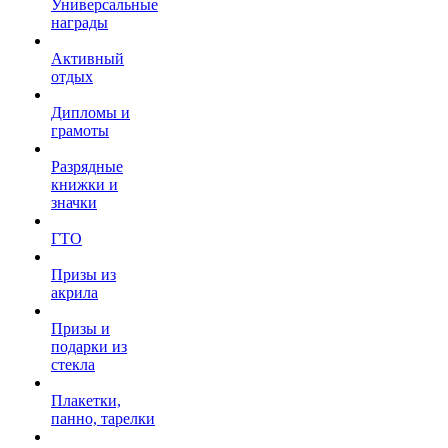
Универсальные
награды
Активный
отдых
Дипломы и
грамоты
Разрядные
книжки и
значки
ГТО
Призы из
акрила
Призы и
подарки из
стекла
Плакетки,
панно, тарелки