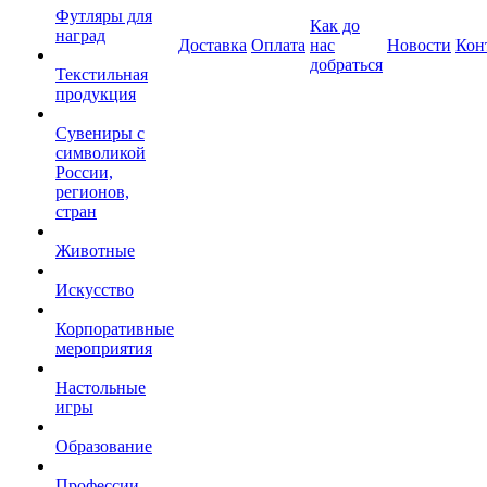
Футляры для
Как до
наград
Доставка
Оплата
нас
Новости
Кон
добраться
Текстильная
продукция
Сувениры с
символикой
России,
регионов,
стран
Животные
Искусство
Корпоративные
мероприятия
Настольные
игры
Образование
Профессии