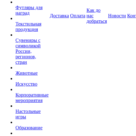
Футляры для
Как до
наград
Доставка
Оплата
нас
Новости
Кон
добраться
Текстильная
продукция
Сувениры с
символикой
России,
регионов,
стран
Животные
Искусство
Корпоративные
мероприятия
Настольные
игры
Образование