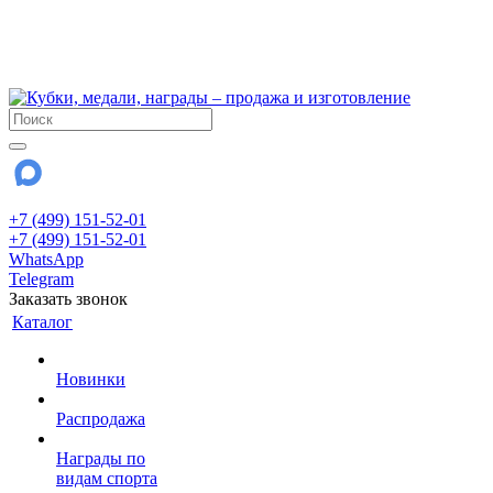
!!! Внимание !!!
6 и 7 августа - магазин работает до 18:00
15 августа - выходной
До сентября Воскресенье - выходной день.
+7 (499) 151-52-01
+7 (499) 151-52-01
WhatsApp
Telegram
Заказать звонок
Каталог
Новинки
Распродажа
Награды по
видам спорта