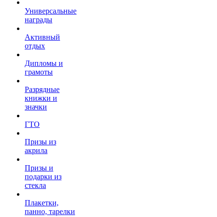
Универсальные
награды
Активный
отдых
Дипломы и
грамоты
Разрядные
книжки и
значки
ГТО
Призы из
акрила
Призы и
подарки из
стекла
Плакетки,
панно, тарелки