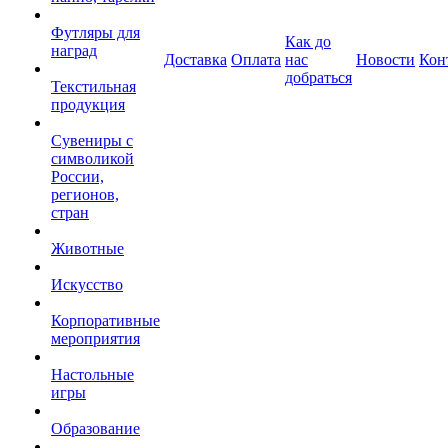
Футляры для
Как до
наград
Доставка
Оплата
нас
Новости
Кон
добраться
Текстильная
продукция
Сувениры с
символикой
России,
регионов,
стран
Животные
Искусство
Корпоративные
мероприятия
Настольные
игры
Образование