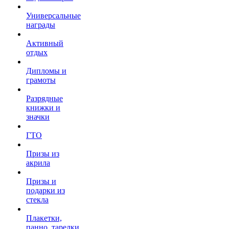
Универсальные
награды
Активный
отдых
Дипломы и
грамоты
Разрядные
книжки и
значки
ГТО
Призы из
акрила
Призы и
подарки из
стекла
Плакетки,
панно, тарелки