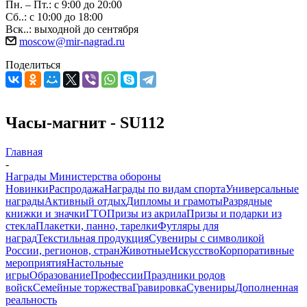
Пн. – Пт.: с 9:00 до 20:00
Сб..: с 10:00 до 18:00
Вск..: выходной до сентября
moscow@mir-nagrad.ru
Поделиться
Часы-магнит - SU112
Главная
-
Награды Министерства обороны
Новинки
Распродажа
Награды по видам спорта
Универсальные
награды
Активный отдых
Дипломы и грамоты
Разрядные
книжки и значки
ГТО
Призы из акрила
Призы и подарки из
стекла
Плакетки, панно, тарелки
Футляры для
наград
Текстильная продукция
Сувениры с символикой
России, регионов, стран
Животные
Искусство
Корпоративные
мероприятия
Настольные
игры
Образование
Профессии
Праздники родов
войск
Семейные торжества
Гравировка
Сувениры
Дополненная
реальность