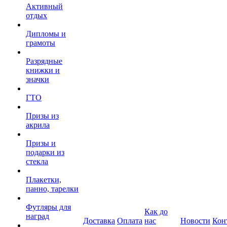
Активный
отдых
Дипломы и
грамоты
Разрядные
книжки и
значки
ГТО
Призы из
акрила
Призы и
подарки из
стекла
Плакетки,
панно, тарелки
Футляры для
Как до
наград
Доставка
Оплата
нас
Новости
Кон