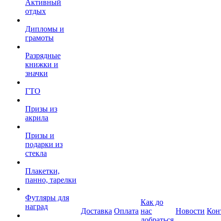
Активный
отдых
Дипломы и
грамоты
Разрядные
книжки и
значки
ГТО
Призы из
акрила
Призы и
подарки из
стекла
Плакетки,
панно, тарелки
Футляры для
Как до
наград
Доставка
Оплата
нас
Новости
Кон
добраться