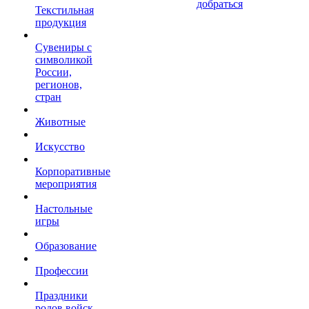
добраться
Текстильная
продукция
Сувениры с
символикой
России,
регионов,
стран
Животные
Искусство
Корпоративные
мероприятия
Настольные
игры
Образование
Профессии
Праздники
родов войск