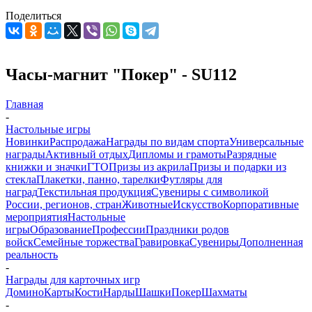
Поделиться
Часы-магнит "Покер" - SU112
Главная
-
Настольные игры
Новинки
Распродажа
Награды по видам спорта
Универсальные
награды
Активный отдых
Дипломы и грамоты
Разрядные
книжки и значки
ГТО
Призы из акрила
Призы и подарки из
стекла
Плакетки, панно, тарелки
Футляры для
наград
Текстильная продукция
Сувениры с символикой
России, регионов, стран
Животные
Искусство
Корпоративные
мероприятия
Настольные
игры
Образование
Профессии
Праздники родов
войск
Семейные торжества
Гравировка
Сувениры
Дополненная
реальность
-
Награды для карточных игр
Домино
Карты
Кости
Нарды
Шашки
Покер
Шахматы
-