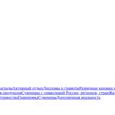
награды
Активный отдых
Дипломы и грамоты
Разрядные книжки и
я продукция
Сувениры с символикой России, регионов, стран
Жи
торжества
Гравировка
Сувениры
Дополненная реальность