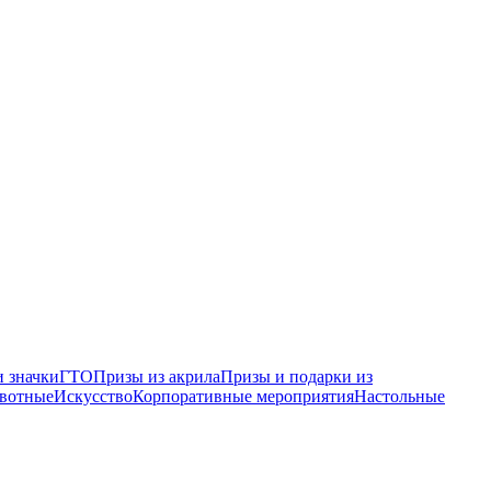
 значки
ГТО
Призы из акрила
Призы и подарки из
вотные
Искусство
Корпоративные мероприятия
Настольные