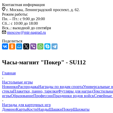
Контактная информация
г. Москва, Ленинградский проспект, д. 62.
Режим работы:
Пн. – Пт.: с 9:00 до 20:00
Сб..: с 10:00 до 18:00
Вск..: выходной до сентября
moscow@mir-nagrad.ru
Поделиться
Часы-магнит "Покер" - SU112
Главная
-
Настольные игры
Новинки
Распродажа
Награды по видам спорта
Универсальные 
стекла
Плакетки, панно, тарелки
Футляры для наград
Текстильна
игры
Образование
Профессии
Праздники родов войск
Семейные 
-
Награды для карточных игр
Домино
Карты
Кости
Нарды
Шашки
Покер
Шахматы