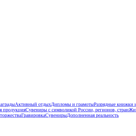
награды
Активный отдых
Дипломы и грамоты
Разрядные книжки и
я продукция
Сувениры с символикой России, регионов, стран
Жи
торжества
Гравировка
Сувениры
Дополненная реальность