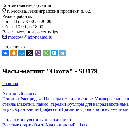
Контактная информация
г. Москва, Ленинградский проспект, д. 62.
Режим работы:
Пн. – Пт.: с 9:00 до 20:00
Сб..: с 10:00 до 18:00
Вск..: выходной до сентября
moscow@mir-nagrad.ru
Поделиться
Часы-магнит "Охота" - SU179
Главная
-
Активный отдых
Новинки
Распродажа
Награды по видам спорта
Универсальные 
стекла
Плакетки, панно, тарелки
Футляры для наград
Текстильна
игры
Образование
Профессии
Праздники родов войск
Семейные 
-
Подарки и сувениры для охотника
Весёлые старты
Охота
Квадроциклы
Рыбалка