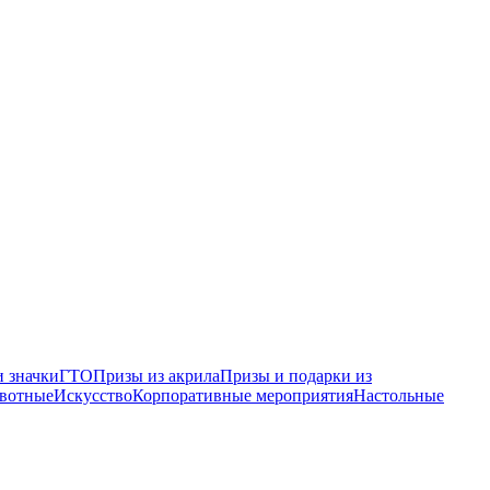
 значки
ГТО
Призы из акрила
Призы и подарки из
вотные
Искусство
Корпоративные мероприятия
Настольные