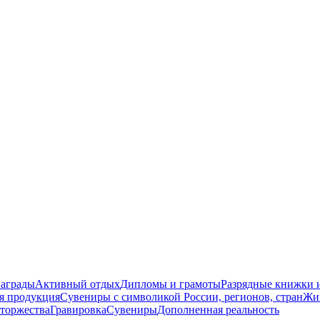
награды
Активный отдых
Дипломы и грамоты
Разрядные книжки и
я продукция
Сувениры с символикой России, регионов, стран
Жи
торжества
Гравировка
Сувениры
Дополненная реальность