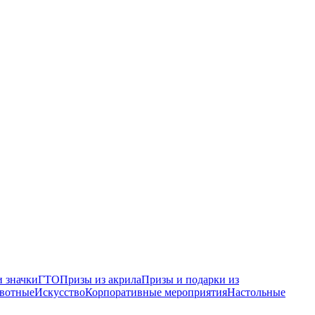
 значки
ГТО
Призы из акрила
Призы и подарки из
вотные
Искусство
Корпоративные мероприятия
Настольные