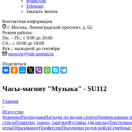
WhatsApp
Telegram
Заказать звонок
Контактная информация
г. Москва, Ленинградский проспект, д. 62.
Режим работы:
Пн. – Пт.: с 9:00 до 20:00
Сб..: с 10:00 до 18:00
Вск..: выходной до сентября
moscow@mir-nagrad.ru
Поделиться
Часы-магнит "Музыка" - SU112
Главная
-
Искусство
Новинки
Распродажа
Награды по видам спорта
Универсальные 
стекла
Плакетки, панно, тарелки
Футляры для наград
Текстильна
игры
Образование
Профессии
Праздники родов войск
Семейные 