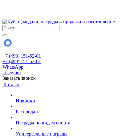
!!! Внимание !!!
28 июля и 3 августа - магазин работает до 18:00
До сентября Воскресенье - выходной день.
+7 (499) 151-52-01
+7 (499) 151-52-01
WhatsApp
Telegram
Заказать звонок
Каталог
Новинки
Распродажа
Награды по видам спорта
Универсальные награды