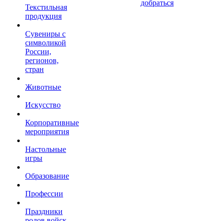
добраться
Текстильная
продукция
Сувениры с
символикой
России,
регионов,
стран
Животные
Искусство
Корпоративные
мероприятия
Настольные
игры
Образование
Профессии
Праздники
родов войск