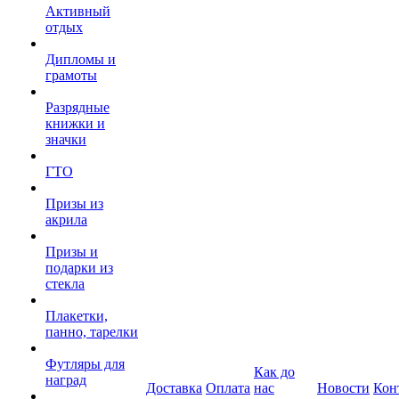
Активный
отдых
Дипломы и
грамоты
Разрядные
книжки и
значки
ГТО
Призы из
акрила
Призы и
подарки из
стекла
Плакетки,
панно, тарелки
Футляры для
Как до
наград
Доставка
Оплата
нас
Новости
Кон