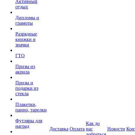
Активный
отдых
Дипломы и
грамоты
Разрядные
книжки и
значки
ГТО
Призы из
акрила
Призы и
подарки из
стекла
Плакетки,
панно, тарелки
Футляры для
Как до
наград
Доставка
Оплата
нас
Новости
Кон
добраться