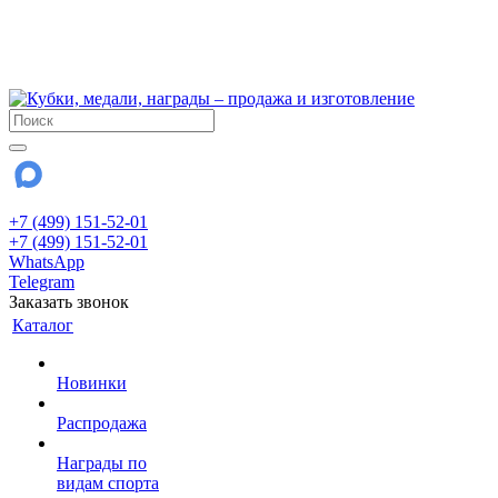
!!! Внимание !!!
6 и 7 августа - магазин работает до 18:00
15 августа - выходной
До сентября Воскресенье - выходной день.
+7 (499) 151-52-01
+7 (499) 151-52-01
WhatsApp
Telegram
Заказать звонок
Каталог
Новинки
Распродажа
Награды по
видам спорта