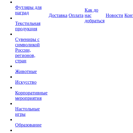
Футляры для
Как до
наград
Доставка
Оплата
нас
Новости
Кон
добраться
Текстильная
продукция
Сувениры с
символикой
России,
регионов,
стран
Животные
Искусство
Корпоративные
мероприятия
Настольные
игры
Образование