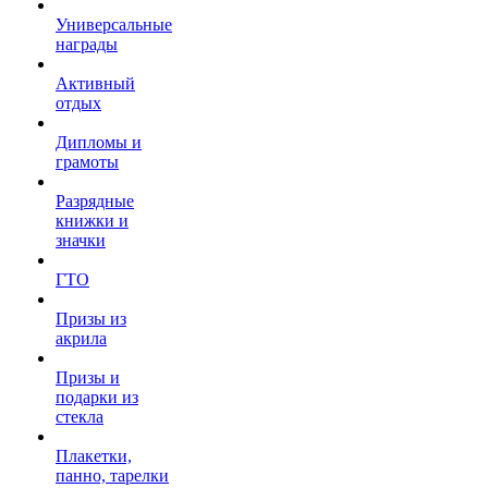
Универсальные
награды
Активный
отдых
Дипломы и
грамоты
Разрядные
книжки и
значки
ГТО
Призы из
акрила
Призы и
подарки из
стекла
Плакетки,
панно, тарелки