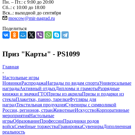
Пн. – Пт.: с 9:00 до 20:00
Сб..: с 10:00 до 18:00
Вск..: выходной до сентября
moscow@mir-nagrad.ru
Поделиться
Приз "Карты" - PS1099
Главная
-
Настольные игры
Новинки
Распродажа
Награды по видам спорта
Универсальные
награды
Активный отдых
Дипломы и грамоты
Разрядные
книжки и значки
ГТО
Призы из акрила
Призы и подарки из
стекла
Плакетки, панно, тарелки
Футляры для
наград
Текстильная продукция
Сувениры с символикой
России, регионов, стран
Животные
Искусство
Корпоративные
мероприятия
Настольные
игры
Образование
Профессии
Праздники родов
войск
Семейные торжества
Гравировка
Сувениры
Дополненная
реальность