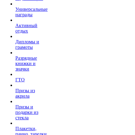
Универсальные
награды
Активный
отдых
Дипломы и
грамоты
Разрядные
книжки и
значки
ГТО
Призы из
акрила
Призы и
подарки из
стекла
Плакетки,
панно, тарелки