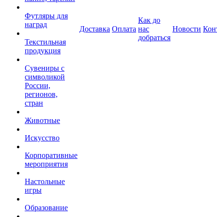
Футляры для
Как до
наград
Доставка
Оплата
нас
Новости
Кон
добраться
Текстильная
продукция
Сувениры с
символикой
России,
регионов,
стран
Животные
Искусство
Корпоративные
мероприятия
Настольные
игры
Образование