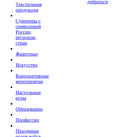
добраться
Текстильная
продукция
Сувениры с
символикой
России,
регионов,
стран
Животные
Искусство
Корпоративные
мероприятия
Настольные
игры
Образование
Профессии
Праздники
родов войск