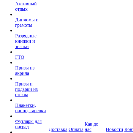
Активный
отдых
Дипломы и
грамоты
Разрядные
книжки и
значки
ГТО
Призы из
акрила
Призы и
подарки из
стекла
Плакетки,
панно, тарелки
Футляры для
Как до
наград
Доставка
Оплата
нас
Новости
Кон