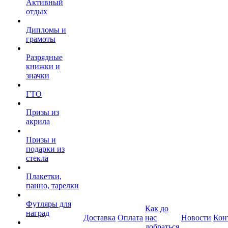
Активный
отдых
Дипломы и
грамоты
Разрядные
книжки и
значки
ГТО
Призы из
акрила
Призы и
подарки из
стекла
Плакетки,
панно, тарелки
Футляры для
Как до
наград
Доставка
Оплата
нас
Новости
Кон
добраться