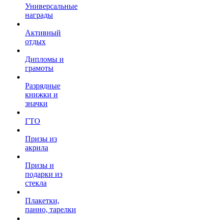
Универсальные
награды
Активный
отдых
Дипломы и
грамоты
Разрядные
книжки и
значки
ГТО
Призы из
акрила
Призы и
подарки из
стекла
Плакетки,
панно, тарелки