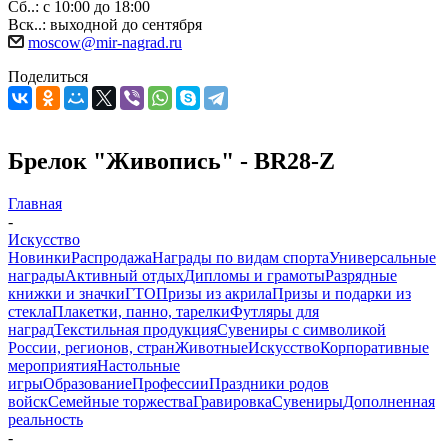
Сб..: с 10:00 до 18:00
Вск..: выходной до сентября
moscow@mir-nagrad.ru
Поделиться
Брелок "Живопись" - BR28-Z
Главная
-
Искусство
Новинки
Распродажа
Награды по видам спорта
Универсальные
награды
Активный отдых
Дипломы и грамоты
Разрядные
книжки и значки
ГТО
Призы из акрила
Призы и подарки из
стекла
Плакетки, панно, тарелки
Футляры для
наград
Текстильная продукция
Сувениры с символикой
России, регионов, стран
Животные
Искусство
Корпоративные
мероприятия
Настольные
игры
Образование
Профессии
Праздники родов
войск
Семейные торжества
Гравировка
Сувениры
Дополненная
реальность
-