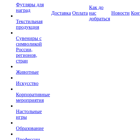
Футляры для
Как до
наград
Доставка
Оплата
нас
Новости
Кон
добраться
Текстильная
продукция
Сувениры с
символикой
России,
регионов,
стран
Животные
Искусство
Корпоративные
мероприятия
Настольные
игры
Образование
Профессии