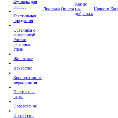
Футляры для
Как до
наград
Доставка
Оплата
нас
Новости
Кон
добраться
Текстильная
продукция
Сувениры с
символикой
России,
регионов,
стран
Животные
Искусство
Корпоративные
мероприятия
Настольные
игры
Образование
Профессии