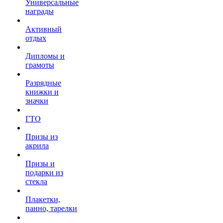
Универсальные
награды
Активный
отдых
Дипломы и
грамоты
Разрядные
книжки и
значки
ГТО
Призы из
акрила
Призы и
подарки из
стекла
Плакетки,
панно, тарелки