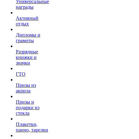
Универсальные
награды
Активный
отдых
Дипломы и
грамоты
Разрядные
книжки и
значки
ГТО
Призы из
акрила
Призы и
подарки из
стекла
Плакетки,
панно, тарелки