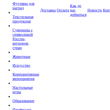
Футляры для
Как до
наград
Доставка
Оплата
нас
Новости
Кон
добраться
Текстильная
продукция
Сувениры с
символикой
России,
регионов,
стран
Животные
Искусство
Корпоративные
мероприятия
Настольные
игры
Образование
Профессии