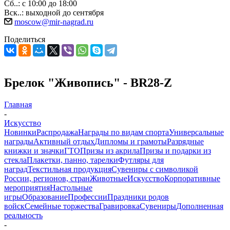
Сб..: с 10:00 до 18:00
Вск..: выходной до сентября
moscow@mir-nagrad.ru
Поделиться
Брелок "Живопись" - BR28-Z
Главная
-
Искусство
Новинки
Распродажа
Награды по видам спорта
Универсальные
награды
Активный отдых
Дипломы и грамоты
Разрядные
книжки и значки
ГТО
Призы из акрила
Призы и подарки из
стекла
Плакетки, панно, тарелки
Футляры для
наград
Текстильная продукция
Сувениры с символикой
России, регионов, стран
Животные
Искусство
Корпоративные
мероприятия
Настольные
игры
Образование
Профессии
Праздники родов
войск
Семейные торжества
Гравировка
Сувениры
Дополненная
реальность
-