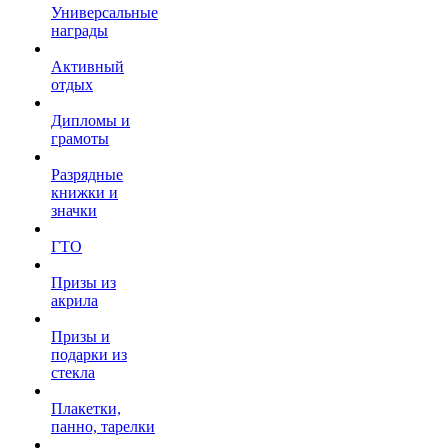
Универсальные
награды
Активный
отдых
Дипломы и
грамоты
Разрядные
книжки и
значки
ГТО
Призы из
акрила
Призы и
подарки из
стекла
Плакетки,
панно, тарелки