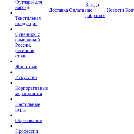
Футляры для
Как до
наград
Доставка
Оплата
нас
Новости
Кон
добраться
Текстильная
продукция
Сувениры с
символикой
России,
регионов,
стран
Животные
Искусство
Корпоративные
мероприятия
Настольные
игры
Образование
Профессии